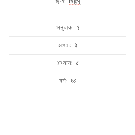
छन्दः
त्रिष्टुप्
अनुवाकः
१
अष्टकः
३
अध्यायः
८
वर्गः
१८