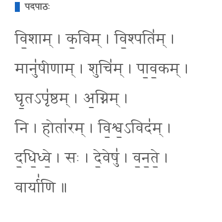
पदपाठः
वि॒शाम् । क॒विम् । वि॒श्पति॑म् ।
मानु॑षीणाम् । शुचि॑म् । पा॒व॒कम् ।
घृ॒तऽपृ॑ष्ठम् । अ॒ग्निम् ।
नि । होता॑रम् । वि॒श्व॒ऽविद॑म् ।
द॒धि॒ध्वे॒ । सः । दे॒वेषु॑ । व॒न॒ते॒ ।
वार्या॑णि ॥