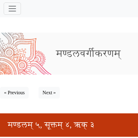
मण्डलवर्गीकरणम्
« Previous
Next »
मण्डलम् ५, सूक्तम् ४, ऋक् ३