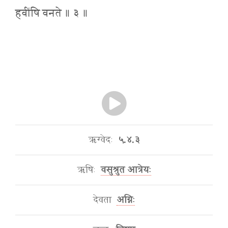
हवींषि वनते ॥ ३ ॥
ऋग्वेदः
५.४.३
ऋषिः
वसुश्रुत आत्रेयः
देवता
अग्निः