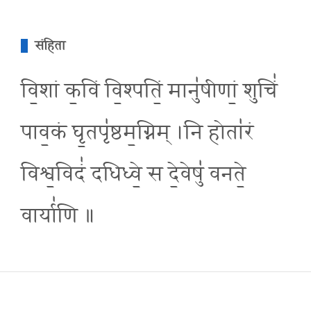
संहिता
वि॒शां क॒विं वि॒श्पतिं॒ मानु॑षीणां॒ शुचिं॑
पाव॒कं घृ॒तपृ॑ष्ठम॒ग्निम् ।नि होता॑रं
विश्व॒विदं॑ दधिध्वे॒ स दे॒वेषु॑ वनते॒
वार्या॑णि ॥