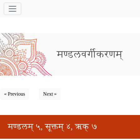
मण्डलवर्गीकरणम्
« Previous
Next »
मण्डलम् ५, सूक्तम् ४, ऋक् ७