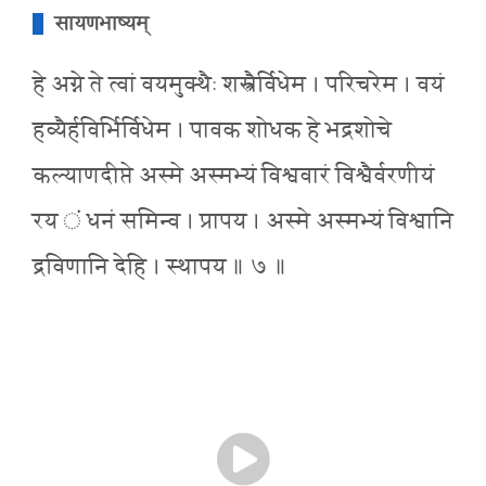
सायणभाष्यम्
हे अग्ने ते त्वां वयमुक्थैः शस्त्रैर्विधेम । परिचरेम । वयं
हव्यैर्हविर्भिर्विधेम । पावक शोधक हे भद्रशोचे
कल्याणदीप्ते अस्मे अस्मभ्यं विश्ववारं विश्वैर्वरणीयं
रय ं धनं समिन्व । प्रापय । अस्मे अस्मभ्यं विश्वानि
द्रविणानि देहि । स्थापय ॥ ७ ॥