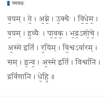
पदपाठः
व॒यम् । ते॒ । अ॒ग्ने॒ । उ॒क्थैः । वि॒धे॒म॒ ।
व॒यम् । ह॒व्यैः । पा॒व॒क॒ । भ॒द्र॒ऽशो॒चे॒ ।
अ॒स्मे इति॑ । र॒यिम् । वि॒श्वऽवा॑रम् ।
सम् । इ॒न्व॒ । अ॒स्मे इति॑ । विश्वा॑नि ।
द्रवि॑णानि । धे॒हि॒ ॥