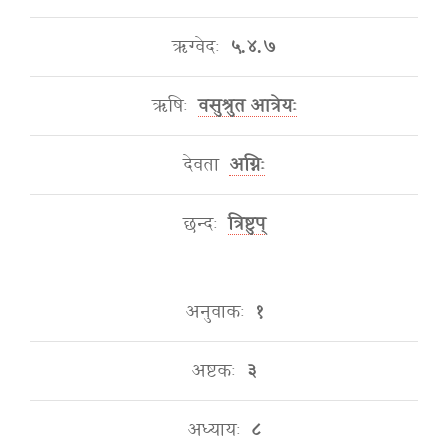
ऋग्वेदः
५.४.७
ऋषिः
वसुश्रुत आत्रेयः
देवता
अग्निः
छन्दः
त्रिष्टुप्
अनुवाकः
१
अष्टकः
३
अध्यायः
८