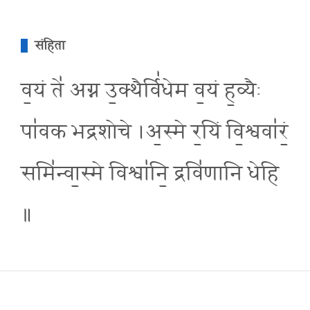
संहिता
व॒यं ते॑ अग्न उ॒क्थैर्वि॑धेम व॒यं ह॒व्यैः
पा॑वक भद्रशोचे ।अ॒स्मे र॒यिं वि॒श्ववा॑रं॒
समि॑न्वा॒स्मे विश्वा॑नि॒ द्रवि॑णानि धेहि
॥