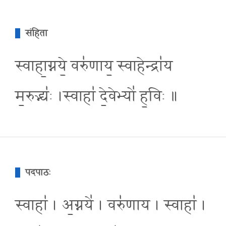
संहिता
स्वाहा॒ग्नये॒ वरु॑णाय॒ स्वाहेन्द्रा॑य
म॒रुद्भ्य॑ः ।स्वाहा॑ दे॒वेभ्यो॑ ह॒विः ॥
पदपाठः
स्वाहा॑ । अ॒ग्नये॑ । वरु॑णाय । स्वाहा॑ ।