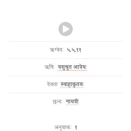
ऋग्वेदः
५.५.११
ऋषिः
वसुश्रुत आत्रेयः
देवता
स्वाहाकृतयः
छन्दः
गायत्री
अनुवाकः
१