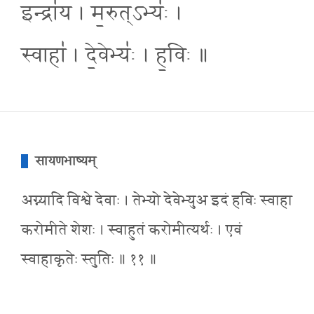
इन्द्रा॑य । म॒रुत्ऽभ्यः॑ ।
स्वाहा॑ । दे॒वेभ्यः॑ । ह॒विः ॥
सायणभाष्यम्
अग्न्यादि विश्वे देवाः । तेभ्यो देवेभ्युअ इदं हविः स्वाहा
करोमीते शेशः । स्वाहुतं करोमीत्यर्थः । एवं
स्वाहाकृतेः स्तुतिः ॥ ११ ॥