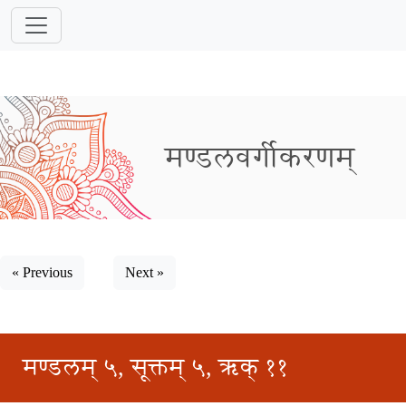
मण्डलवर्गीकरणम्
« Previous
Next »
मण्डलम् ५, सूक्तम् ५, ऋक् ११