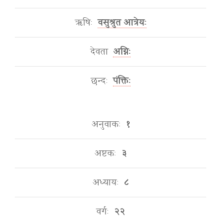
ऋषिः
वसुश्रुत आत्रेयः
देवता
अग्निः
छन्दः
पंक्तिः
अनुवाकः
१
अष्टकः
३
अध्यायः
८
वर्गः
२२