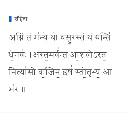
संहिता
अ॒ग्निं तं म॑न्ये॒ यो वसु॒रस्तं॒ यं यन्ति॑
धे॒नवः॑ ।अस्त॒मर्व॑न्त आ॒शवोऽस्तं॒
नित्या॑सो वा॒जिन॒ इषं॑ स्तो॒तृभ्य॒ आ
भ॑र ॥