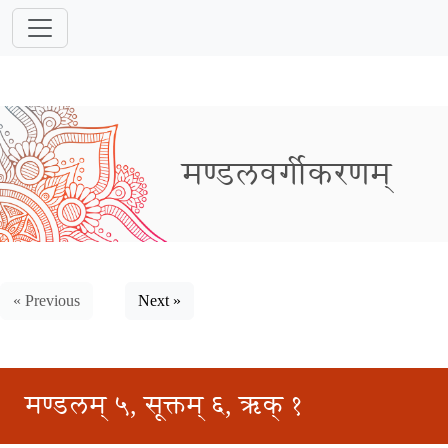
मण्डलवर्गीकरणम्
« Previous
Next »
मण्डलम् ५, सूक्तम् ६, ऋक् १