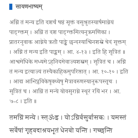
सायणभाष्यम्
अग्निं तं मन्य इति दशर्चं षष्ठं सूक्तं वसुश्रुतस्यार्षमाग्नेयं
पाङ्ग्क्तम् । अग्निं तं दश पाङ्ग्क्तमित्यनुक्रमणिका ।
प्रातरनुवाक आग्नेये क्रतौ पाङ्के छन्दस्याश्विनशस्त्रे चेदं सूक्तम्
। अग्निं तं मन्य इति पाङ्क्तम् । आ. ४-१३ । इति हि सूत्रितं ॥
आश्वमेधिके मध्यमेऽहनिदमेवाज्यशस्त्रम् । सुत्रितं च । अग्निं
तं मन्य इत्याज्यं तस्यैकाहिकमुपरिष्तात् । आ. १०-१० । इति
। आद्य आभिप्लविकेषूक्थ्येषु मैत्रावरुणस्यानुरूपस्तृचः ।
सुत्रितं च । आग्निं तं मन्ये योवसुराग्ने स्थूरं रयिं भर । आ.
७-८ । इति ॥
तमग्निं मन्ये । स्त्ॐइ । योऽग्निर्वसुर्वासकः । यमस्तं
सर्वेषां गृहवदाश्रयभूतं धेनवो यन्ति । गच्छन्ति