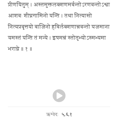
प्रीणयितुम् । अस्तमुक्तलक्शणमर्वन्तोऽरणवन्तोऽश्वा
आशवः शीघ्रगामिनो यन्ति । तथा नित्यासो
नित्यप्रवृत्तयो वाजिनो हविर्लक्शणान्नवन्तो यजमाना
यमस्तं यन्ति तं मन्ये । इषमन्नं स्तोतृभ्योऽस्मभ्यमा
भराग्ने ॥ १ ॥
ऋग्वेदः
५.६.१