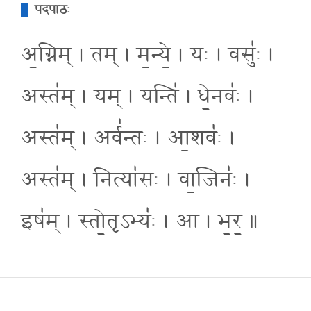
पदपाठः
अ॒ग्निम् । तम् । म॒न्ये॒ । यः । वसुः॑ ।
अस्त॑म् । यम् । यन्ति॑ । धे॒नवः॑ ।
अस्त॑म् । अर्व॑न्तः । आ॒शवः॑ ।
अस्त॑म् । नित्या॑सः । वा॒जिनः॑ ।
इष॑म् । स्तो॒तृऽभ्यः॑ । आ । भ॒र॒ ॥