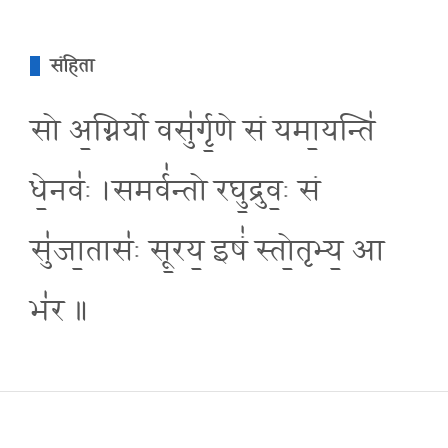
संहिता
सो अ॒ग्निर्यो वसु॑र्गृ॒णे सं यमा॒यन्ति॑
धे॒नवः॑ ।समर्व॑न्तो रघु॒द्रुव॒ः सं
सु॑जा॒तासः॑ सू॒रय॒ इषं॑ स्तो॒तृभ्य॒ आ
भ॑र ॥