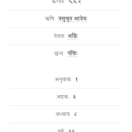
ऋग्वेदः
५.६.२
ऋषिः
वसुश्रुत आत्रेयः
देवता
अग्निः
छन्दः
पंक्तिः
अनुवाकः
१
अष्टकः
३
अध्यायः
८
वर्गः
२२