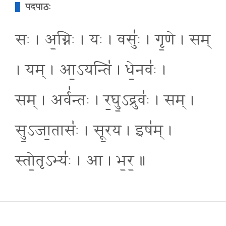
पदपाठः
सः । अ॒ग्निः । यः । वसुः॑ । गृ॒णे । सम्
। यम् । आ॒ऽयन्ति॑ । धे॒नवः॑ ।
सम् । अर्व॑न्तः । र॒घु॒ऽद्रुवः॑ । सम् ।
सु॒ऽजा॒तासः॑ । सू॒रय । इष॑म् ।
स्तो॒तृऽभ्यः॑ । आ । भ॒र॒ ॥