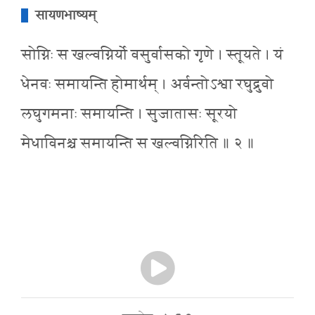
सायणभाष्यम्
सोग्निः स खल्वग्निर्यो वसुर्वासको गृणे । स्तूयते । यं
धेनवः समायन्ति होमार्थम् । अर्वन्तोऽश्वा रघुद्रुवो
लघुगमनाः समायन्ति । सुजातासः सूरयो
मेधाविनश्च समायन्ति स खल्वग्निरिति ॥ २ ॥