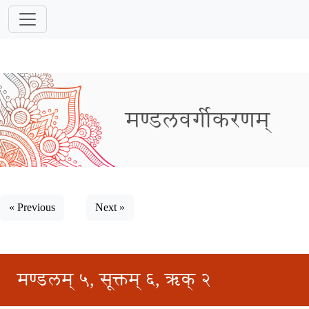
मण्डलवर्गीकरणम्
« Previous
Next »
मण्डलम् ५, सूक्तम् ६, ऋक् २