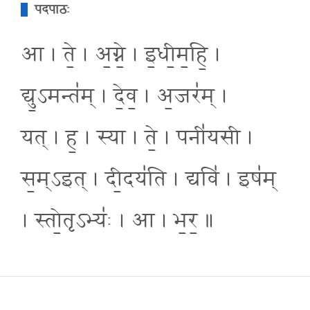
पदपाठः
आ । ते॒ । अ॒ग्ने॒ । इ॒धी॒म॒हि॒ ।
द्यु॒ऽमन्त॑म् । दे॒व॒ । अ॒जर॑म् ।
यत् । ह॒ । स्या । ते॒ । पनी॑यसी ।
स॒म्ऽइत् । दी॒दय॑ति । द्यवि॑ । इष॑म्
। स्तो॒तृऽभ्यः॑ । आ । भ॒र॒ ॥