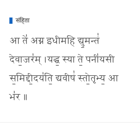
संहिता
आ ते॑ अग्न इधीमहि द्यु॒मन्तं॑
देवा॒जर॑म् ।यद्ध॒ स्या ते॒ पनी॑यसी
स॒मिद्दी॒दय॑ति॒ द्यवीषं॑ स्तो॒तृभ्य॒ आ
भ॑र ॥