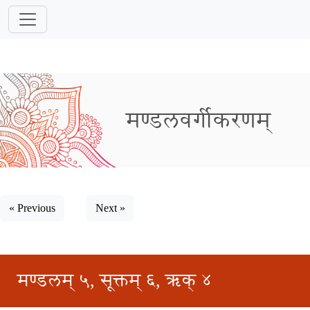
मण्डलवर्गीकरणम्
« Previous
Next »
मण्डलम् ५, सूक्तम् ६, ऋक् ४