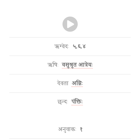
ऋग्वेदः
५.६.४
ऋषिः
वसुश्रुत आत्रेयः
देवता
अग्निः
छन्दः
पंक्तिः
अनुवाकः
१