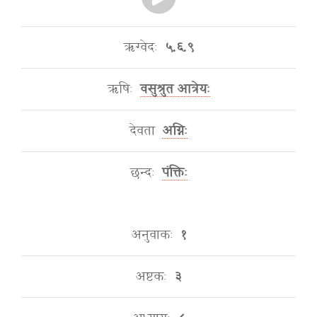
ऋग्वेदः
५.६.९
ऋषिः
वसुश्रुत आत्रेयः
देवता
अग्निः
छन्दः
पंक्तिः
अनुवाकः
१
अष्टकः
३