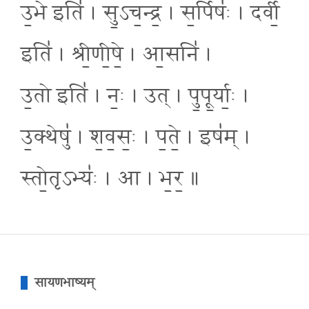
उ॒भे इति॑ । सु॒ऽच॒न्द्र॒ । स॒र्पिषः॑ । दर्वी॒
इति॑ । श्री॒णी॒षे॒ । आ॒सनि॑ ।
उ॒तो इति॑ । नः॒ । उत् । पु॒पू॒र्याः॒ ।
उ॒क्थेषु॑ । श॒व॒सः॒ । प॒ते॒ । इष॑म् ।
स्तो॒तृऽभ्यः॑ । आ । भ॒र॒ ॥
सायणभाष्यम्