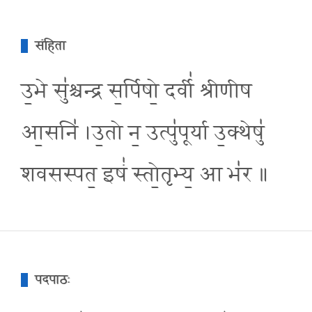
संहिता
उ॒भे सु॑श्चन्द्र स॒र्पिषो॒ दर्वी॑ श्रीणीष
आ॒सनि॑ ।उ॒तो न॒ उत्पु॑पूर्या उ॒क्थेषु॑
शवसस्पत॒ इषं॑ स्तो॒तृभ्य॒ आ भ॑र ॥
पदपाठः