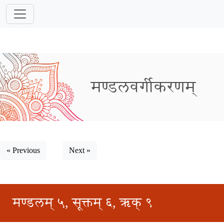
मण्डलवर्गीकरणम्
« Previous
Next »
मण्डलम् ५, सूक्तम् ६, ऋक् ९