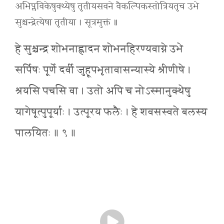
अभिप्लविकेषुक्थ्येषु तृतीयसवने वैकल्पिकस्तोत्रियतृच उभे
सुश्चन्द्रेत्येषा तृतीया । सूत्रमुक्तं ॥
हे सुश्चन्द्र शोभनाह्लादन शोभनहिरण्यवाग्ने उभे
सर्पिषः पूर्णे दर्वी जुहूपभृतावासन्यास्ये श्रीणीषे ।
श्रयसि पचसि वा । उतो अपि च नोऽस्मानुक्थेषु
यागेषूत्पुपूर्याः । उत्पूरय फलैः । हे शवसस्वते बलस्य
पालयितः ॥ ९ ॥