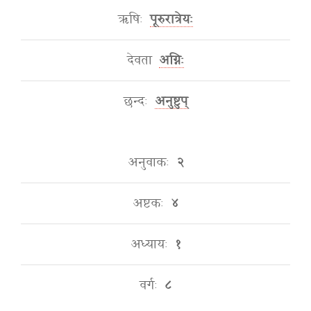
ऋषिः
पूरुरात्रेयः
देवता
अग्निः
छन्दः
अनुष्टुप्
अनुवाकः
२
अष्टकः
४
अध्यायः
१
वर्गः
८