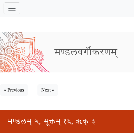
मण्डलवर्गीकरणम्
« Previous
Next »
मण्डलम् ५, सूक्तम् १६, ऋक् ३