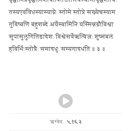
वृद्धानिप्रवृद्धानिशोचींषितेजांसियस्यासौवृद्धशोचिः
तस्यएवंविधस्यास्याग्नेः स्तोमे स्तोत्रे सख्येचस्याम
तुविष्वणि बहुशब्दे अर्येस्वामिनि यस्मिन्नग्नौविश्वा
सुपांसुलुगितिडादेशः विश्वेसर्वेऋत्विजः शुष्मंबलं
हविर्भिःस्तोत्रैः समादधुः सम्यगादधति ॥ ३ ॥
ऋग्वेदः
५.१६.३