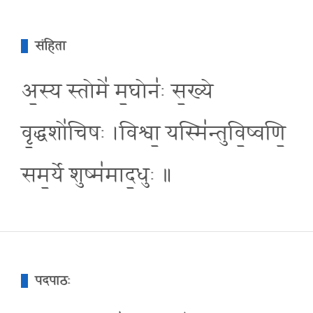
संहिता
अ॒स्य स्तोमे॑ म॒घोनः॑ स॒ख्ये
वृ॒द्धशो॑चिषः ।विश्वा॒ यस्मि॑न्तुवि॒ष्वणि॒
सम॒र्ये शुष्म॑माद॒धुः ॥
पदपाठः