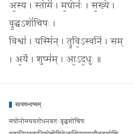
अ॒स्य । स्तोमे॑ । म॒घोनः॑ । स॒ख्ये ।
वृ॒द्धऽशो॑चिषः ।
विश्वा॑ । यस्मि॑न् । तु॒वि॒ऽस्वनि॑ । सम्
। अ॒र्ये । शुष्म॑म् । आ॒ऽद॒धुः ॥
सायणभाष्यम्
मघोनोमघवतोधनवतः वृद्धशोचिषः