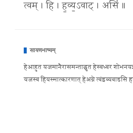
त्वम् । हि । ह॒व्य॒ऽवाट् । असि॑ ॥
सायणभाष्यम्
हेआहुत यजमानैरासमन्ताद्धुत हेस्वध्वर शोभनयज्ञोपेत 
यजस्व हियस्मात्कारणात् हेअग्ने त्वंइव्यवाडसि 