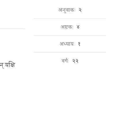
अनुवाकः
२
अष्टकः
४
अध्यायः
१
वर्गः
२२
न् यक्षि