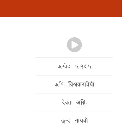
ऋग्वेदः
५.२८.५
ऋषिः
विश्ववारात्रेयी
देवता
अग्निः
छन्दः
गायत्री