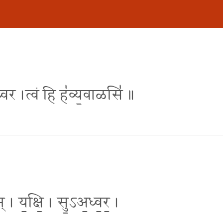
ध्वर ।त्वं हि ह॑व्य॒वाळसि॑ ॥
 । य॒क्षि॒ । सु॒ऽअ॒ध्व॒र॒ ।