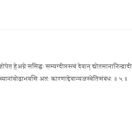
हेअग्ने समिद्धः सम्यग्दीप्तस्त्वं देवान् द्योतमानानिन्द्रादी
हव्यानांवोढाभवसि अतः कारणाद्देवान्यजस्वेतिसंबंधः ॥ ५ ॥