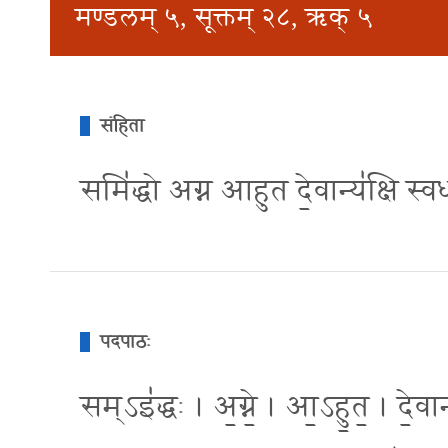
मण्डलम् ५, सूक्तम् २८, ऋक् ५
संहिता
समि॑द्धो अग्न आहुत दे॒वान्य॑क्षि स्व
पदपाठः
सम्ऽइ॑द्धः । अ॒ग्ने॒ । आ॒ऽहु॒त॒ । दे॒वान्