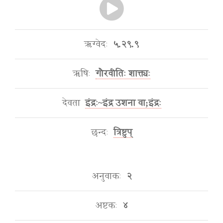
ऋग्वेदः
५.२९.९
ऋषिः
गौरवीतिः शाक्त्यः
देवता
इंद्रः~इंद्र उशना वा;इंद्रः
छन्दः
त्रिष्टुप्
अनुवाकः
२
अष्टकः
४