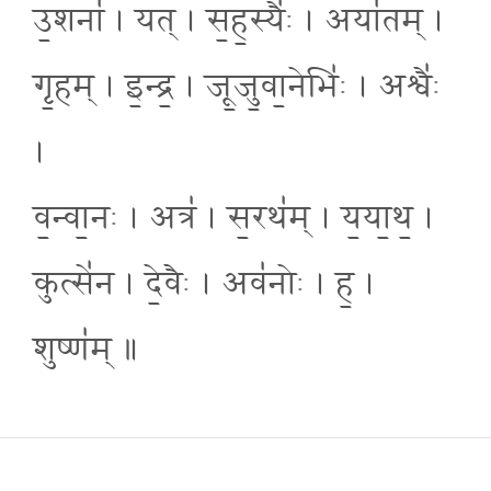
उ॒शना॑ । यत् । स॒ह॒स्यैः॑ । अया॑तम् ।
गृ॒हम् । इ॒न्द्र॒ । जू॒जु॒वा॒नेभिः॑ । अश्वैः॑
।
व॒न्वा॒नः । अत्र॑ । स॒रथ॑म् । य॒या॒थ॒ ।
कुत्से॑न । दे॒वैः । अव॑नोः । ह॒ ।
शुष्ण॑म् ॥