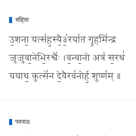
संहिता
उ॒शना॒ यत्स॑ह॒स्यै॒३॒॑रया॑तं गृ॒हमि॑न्द्र
जूजुवा॒नेभि॒रश्वै॑ः ।व॒न्वा॒नो अत्र॑ स॒रथं॑
ययाथ॒ कुत्से॑न दे॒वैरव॑नोर्ह॒ शुष्ण॑म् ॥
पदपाठः