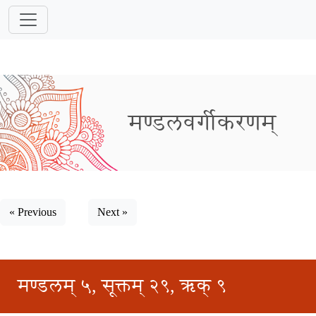
मण्डलवर्गीकरणम्
« Previous
Next »
मण्डलम् ५, सूक्तम् २९, ऋक् ९