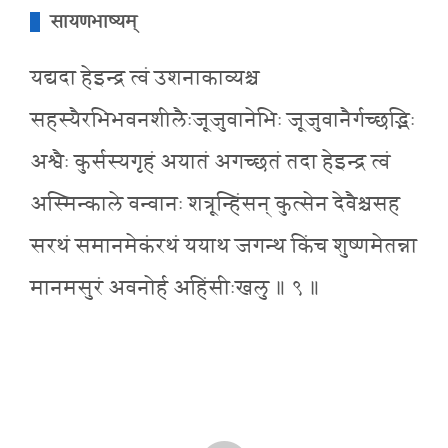
सायणभाष्यम्
यद्यदा हेइन्द्र त्वं उशनाकाव्यश्च
सहस्यैरभिभवनशीलैःजूजुवानेभिः जूजुवानैर्गच्छद्भिः
अश्वैः कुर्सस्यगृहं अयातं अगच्छतं तदा हेइन्द्र त्वं
अस्मिन्काले वन्वानः शत्रून्हिंसन् कुत्सेन देवैश्चसह
सरथं समानमेकंरथं ययाथ जगन्थ किंच शुष्णमेतन्ना
मानमसुरं अवनोर्ह अहिंसीःखलु ॥ ९ ॥