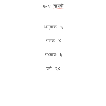
छन्दः
गायत्री
अनुवाकः
५
अष्टकः
४
अध्यायः
३
वर्गः
२८