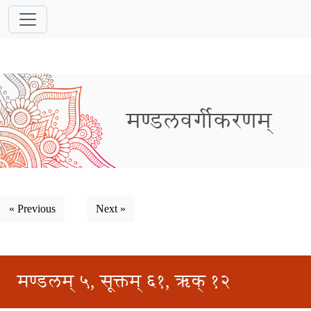
मण्डलवर्गीकरणम्
« Previous
Next »
मण्डलम् ५, सूक्तम् ६१, ऋक् १२