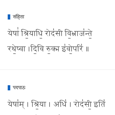
संहिता
येषां॑ श्रि॒याधि॒ रोद॑सी वि॒भ्राज॑न्ते॒
रथे॒ष्वा ।दि॒वि रु॒क्म इ॑वो॒परि॑ ॥
पदपाठः
येषा॑म् । श्रि॒या । अधि॑ । रोद॑सी॒ इति॑