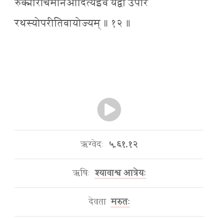
रुक्मोरोचमानआदित्यइव यद्वा उपरि
रथस्योपरीतिवायोज्यम् ॥ १२ ॥
ऋग्वेदः
५.६१.१२
ऋषिः
श्यावाश्व आत्रेयः
देवता
मरुतः