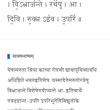
। वि॒ऽभ्राज॑न्ते । रथे॑षु । आ ।
दि॒वि । रु॒क्मःऽइ॑व । उ॒परि॑ ॥
सायणभाष्यम्
येषांमरुतां श्रिया कांत्या रोदसी द्यावापृथिव्यावधि
अधिष्ठिते भवतइतिशेषः यस्मादेतेमरुतोरथेषु
विभ्राजन्ते विशेषेणदीप्यन्ते आ- इतिचार्थे
तत्रदृष्टान्तः-उपरि उपरिभूतेदिविद्युलोके