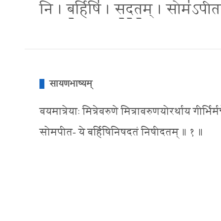
नि । ब॒र्हिषि॑ । स॒द॒त॒म् । सोम॑ऽपी
सायणभाष्यम्
वयमात्रेयाः मित्रेवरुणे मित्रावरुणयोरर्थाय गीर्भिर्म
सोमपीत- ये बर्हिषिनिषदतं निषीदतम् ॥ १ ॥