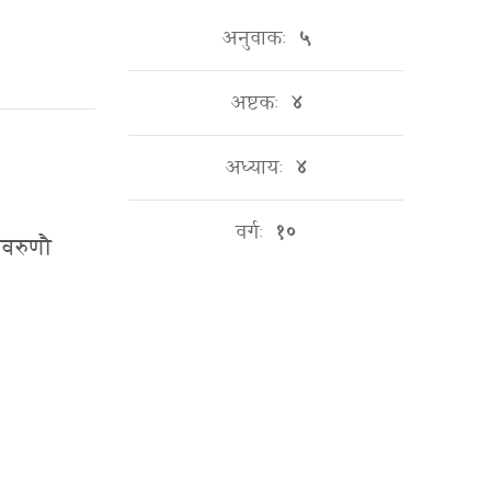
अनुवाकः
५
अष्टकः
४
अध्यायः
४
वर्गः
१०
रावरुणौ