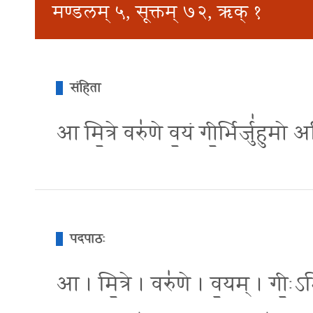
मण्डलम् ५, सूक्तम् ७२, ऋक् १
संहिता
आ मि॒त्रे वरु॑णे व॒यं गी॒र्भिर्जु॑हुमो
पदपाठः
आ । मि॒त्रे । वरु॑णे । व॒यम् । गीः॒ऽभि