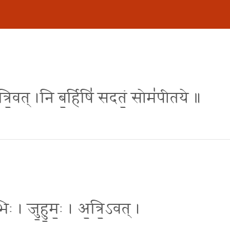
 अत्रि॒वत् ।नि ब॒र्हिषि॑ सदतं॒ सोम॑पीतये ॥
ः । जु॒हु॒मः॒ । अ॒त्रि॒ऽवत् ।