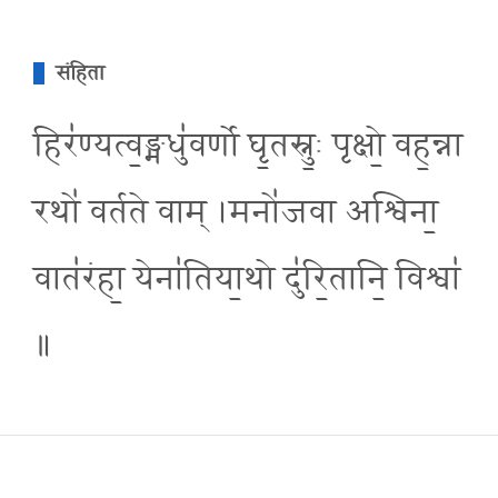
संहिता
हिर॑ण्यत्व॒ङ्मधु॑वर्णो घृ॒तस्नु॒ः पृक्षो॒ वह॒न्ना
रथो॑ वर्तते वाम् ।मनो॑जवा अश्विना॒
वात॑रंहा॒ येना॑तिया॒थो दु॑रि॒तानि॒ विश्वा॑
॥