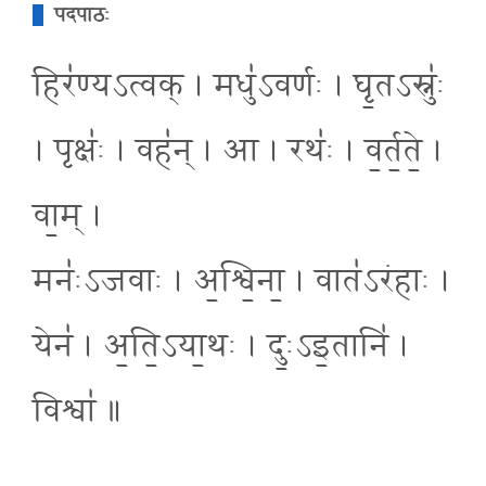
पदपाठः
हिर॑ण्यऽत्वक् । मधु॑ऽवर्णः । घृ॒तऽस्नुः॑
। पृक्षः॑ । वह॑न् । आ । रथः॑ । व॒र्त॒ते॒ ।
वा॒म् ।
मनः॑ऽजवाः । अ॒श्वि॒ना॒ । वात॑ऽरंहाः ।
येन॑ । अ॒ति॒ऽया॒थः । दुः॒ऽइ॒तानि॑ ।
विश्वा॑ ॥