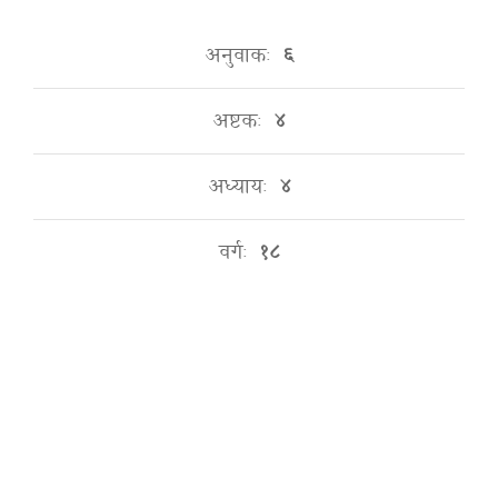
अनुवाकः
६
अष्टकः
४
अध्यायः
४
वर्गः
१८