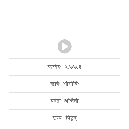
ऋग्वेदः
५.७७.३
ऋषिः
भौमोत्रिः
देवता
अश्विनौ
छन्दः
त्रिष्टुप्