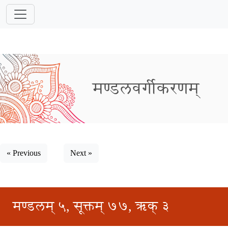
मण्डलवर्गीकरणम्
« Previous
Next »
मण्डलम् ५, सूक्तम् ७७, ऋक् ३