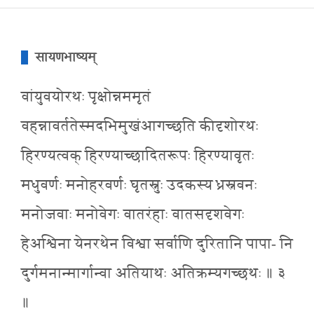
सायणभाष्यम्
वांयुवयोरथः पृक्षोन्नममृतं
वहन्नावर्ततेस्मदभिमुखंआगच्छति कीदृशोरथः
हिरण्यत्वक् हिरण्याच्छादितरूपः हिरण्यावृतः
मधुवर्णः मनोहरवर्णः घृतस्नुः उदकस्य ध्रस्नवनः
मनोजवाः मनोवेगः वातरंहाः वातसदृशवेगः
हेअश्विना येनरथेन विश्वा सर्वाणि दुरितानि पापा- नि
दुर्गमनान्मार्गान्वा अतियाथः अतिक्रम्यगच्छथः ॥ ३
॥