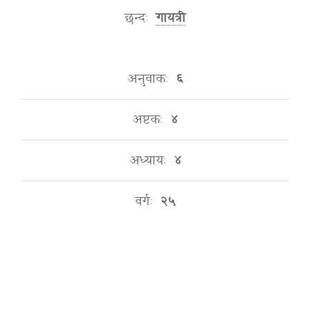
छन्दः
गायत्री
अनुवाकः
६
अष्टकः
४
अध्यायः
४
वर्गः
२५