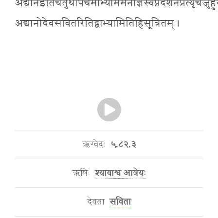
अद्यानइतिचतुर्थीपंचमीभ्याममनोज्ञस्वप्नदर्शनेप्रत्यृचंजुहु
अद्यानोदेवसवितरितिद्वाभ्यामितिहिसूत्रितम् ।
ऋग्वेदः
५.८२.३
ऋषिः
श्यावाश्व आत्रेयः
देवता
सविता