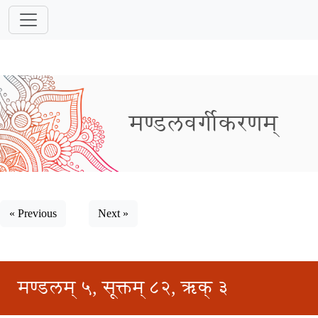
मण्डलवर्गीकरणम्
« Previous
Next »
मण्डलम् ५, सूक्तम् ८२, ऋक् ३