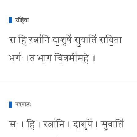
संहिता
स हि रत्ना॑नि दा॒शुषे॑ सु॒वाति॑ सवि॒ता
भगः॑ ।तं भा॒गं चि॒त्रमी॑महे ॥
पदपाठः
सः । हि । रत्ना॑नि । दा॒शुषे॑ । सु॒वाति॑