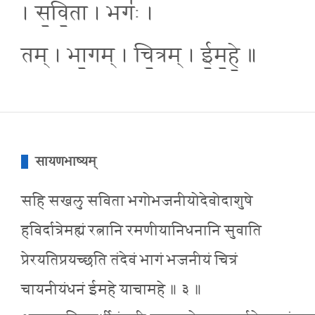
। स॒वि॒ता । भगः॑ ।
तम् । भा॒गम् । चि॒त्रम् । ई॒म॒हे॒ ॥
सायणभाष्यम्
सहि सखलु सविता भगोभजनीयोदेवोदाशुषे
हविर्दात्रेमह्यं रत्नानि रमणीयानिधनानि सुवाति
प्रेरयतिप्रयच्छति तंदेवं भागं भजनीयं चित्रं
चायनीयंधनं ईमहे याचामहे ॥ ३ ॥