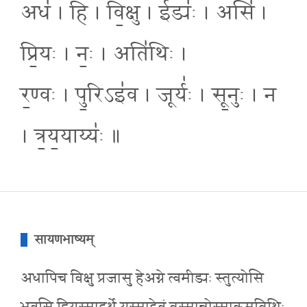
अध॑ । हि । वि॒क्षु । ईड्यः॑ । असि॑ ।
प्रि॒यः । नः॒ । अति॑थिः ।
र॒ण्वः । पु॒रिऽइ॑व । जूर्यः॑ । सू॒नुः । न
। त्र॒य॒याय्यः॑ ॥
सायणभाष्यम्
अधापिच विक्षु प्रजासु हेअग्ने त्वमीड्यः स्तुत्योसि