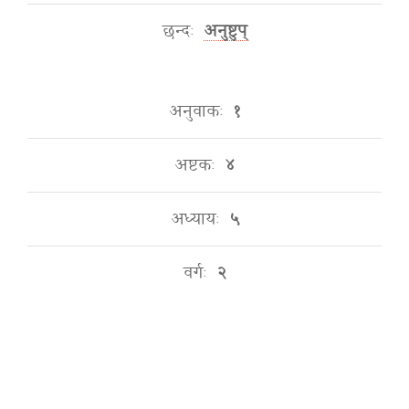
छन्दः
अनुष्टुप्
अनुवाकः
१
अष्टकः
४
अध्यायः
५
वर्गः
२