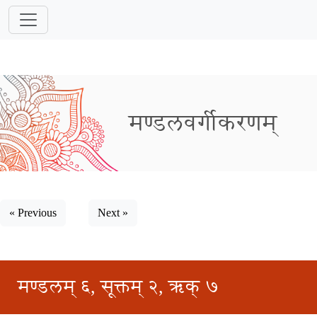
मण्डलवर्गीकरणम्
« Previous
Next »
मण्डलम् ६, सूक्तम् २, ऋक् ७