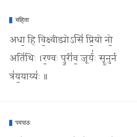
संहिता
अधा॒ हि वि॒क्ष्वीड्योऽसि॑ प्रि॒यो नो॒
अति॑थिः ।र॒ण्वः पु॒री॑व॒ जूर्य॑ः सू॒नुर्न
त्र॑य॒याय्य॑ः ॥
पदपाठः