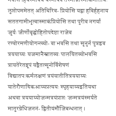
भवसि हियस्मादर्थे यस्मादेवं तस्मान्नोस्माकमतिथिः
लुप्तोपममेतत् अतिथिरिव- प्रियोसि यद्वा हविर्हहनाय
सततगामीभूत्वास्माकंप्रियोसि तथा पुरीव नगर्यां
जूर्यः जीर्णोवृद्धोहितोपदेष्टा राजेव
रण्वोरमणीयोगन्त्व्यो- वा भवसि तथा सूनुर्न पुत्रइव
त्रययाय्यः यजमानैस्त्रातव्यः पालयितव्योभवसि
त्रायतेरेतद्रूपं यद्वैतत्सूनोर्विशेषणं
विद्यातपःकर्मलक्षणं त्रयंयातीतित्रययाय्यः
यातेरौणादिकआय्यप्रत्ययः स्पृहयाय्यइतियथा
अथवा त्रययाय्योजन्मत्रयंप्राप्तः जन्मत्रयंस्मर्यते
मातुरग्नेधिजननं- द्वितीयंमौंजिबन्धनात् ।