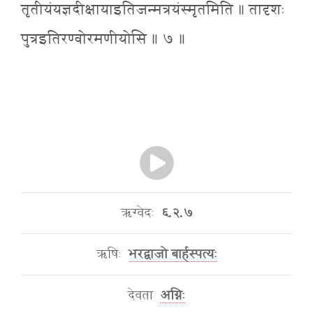
तृतीयंयज्ञदीक्षायाइतिजन्मत्रयंस्मृतमिति ॥ तादृशः
पुत्रइतिरण्वोरमणीयोसि ॥ ७ ॥
ऋग्वेदः
६.२.७
ऋषिः
भरद्वाजो बार्हस्पत्यः
देवता
अग्निः