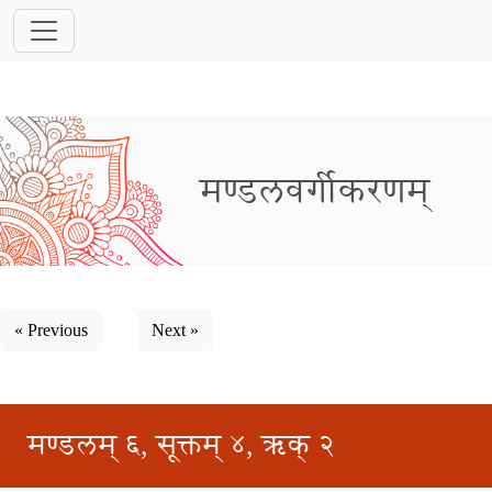
मण्डलवर्गीकरणम्
« Previous
Next »
मण्डलम् ६, सूक्तम् ४, ऋक् २