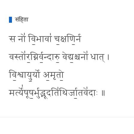
संहिता
स नो॑ वि॒भावा॑ च॒क्षणि॒र्न
वस्तो॑र॒ग्निर्व॒न्दारु॒ वेद्य॒श्चनो॑ धात् ।
वि॒श्वायु॒र्यो अ॒मृतो॒
मर्त्ये॑षूष॒र्भुद्भूदति॑थिर्जा॒तवे॑दाः ॥