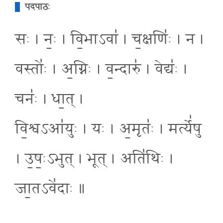
पदपाठः
सः । नः॒ । वि॒भाऽवा॑ । च॒क्षणिः॑ । न ।
वस्तोः॑ । अ॒ग्निः । व॒न्दारु॑ । वेद्यः॑ ।
चनः॑ । धा॒त् ।
वि॒श्वऽआ॑युः । यः । अ॒मृतः॑ । मर्त्ये॑षु
। उ॒षः॒ऽभुत् । भूत् । अति॑थिः ।
जा॒तऽवे॑दाः ॥