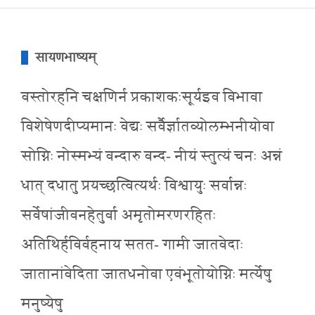
सायणभाष्यम्
वस्तोरहनि चक्षणिर्न प्रकाशकःसूर्यइव विभावा
विशेषेणदीप्यमानः वेद्यः सर्वैर्ज्ञातव्योलम्भनीयोवा
सोग्निः नोस्मभ्यं वन्दारु वन्द- नीयं स्तुत्यं चनः अन्नं
धात् दधातु प्रयच्छत्वित्यर्थः विश्वायुः सर्वान्नः
सर्वेषांजीवनहेतुर्वा अमृतोमरणरहितः
अतिथिर्हविर्वहनाय सतत- गामी जातवेदाः
जातानांवेदिता जातधनोवा एवंभूतोयोग्निः मर्त्येषु
मनुष्येषु