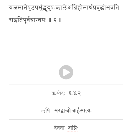
यजमानेषुउषर्भुद्भूदुषःकालेअग्निहोमार्थंप्रबुद्धोभवति
सइतिपूर्वत्रान्वयः ॥ २ ॥
ऋग्वेदः
६.४.२
ऋषिः
भरद्वाजो बार्हस्पत्यः
देवता
अग्निः