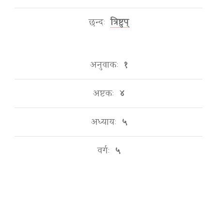
छन्दः
त्रिष्टुप्
अनुवाकः
१
अष्टकः
४
अध्यायः
५
वर्गः
५