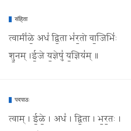
संहिता
त्वामी॑ळे॒ अध॑ द्वि॒ता भ॑र॒तो वा॒जिभि॑ः
शु॒नम् ।ई॒जे य॒ज्ञेषु॑ य॒ज्ञिय॑म् ॥
पदपाठः
त्वाम् । ई॒ळे॒ । अध॑ । द्वि॒ता । भ॒र॒तः ।