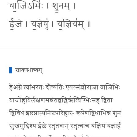
वा॒जिऽभिः॑ । शु॒नम् ।
ई॒जे । य॒ज्ञेषु॑ । य॒ज्ञिय॑म् ॥
सायणभाष्यम्
हेअग्ने त्वांभरतः दौष्षंतिः एतत्संज्ञोराजा वाजिभिः
वाजोहविर्लक्षणमन्नंतद्वद्भिरृत्विग्भिःसह द्विता
द्विविधं इष्टप्राप्त्यनिष्टपरिहार- रूपेणद्विधाभिन्नं शुनं
सुखमुद्दिश्य ईळे स्तुतवान् स्तुत्वाच यज्ञियं यज्ञार्हं