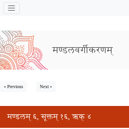
मण्डलवर्गीकरणम्
« Previous
Next »
मण्डलम् ६, सूक्तम् १६, ऋक् ४