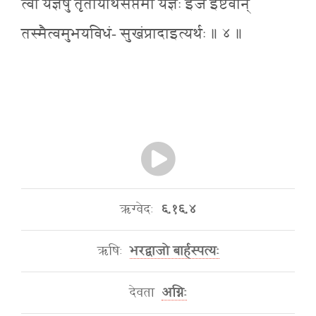
त्वां यज्ञेषु तृतीयार्थेसप्तमी यज्ञैः ईजे इष्टवान्
तस्मैत्वमुभयविधं- सुखंप्रादाइत्यर्थः ॥ ४ ॥
ऋग्वेदः
६.१६.४
ऋषिः
भरद्वाजो बार्हस्पत्यः
देवता
अग्निः