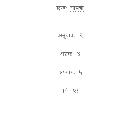
छन्दः
गायत्री
अनुवाकः
२
अष्टकः
४
अध्यायः
५
वर्गः
२१