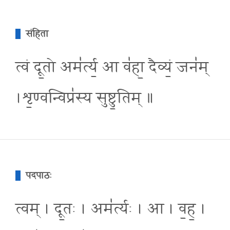
संहिता
त्वं दू॒तो अम॑र्त्य॒ आ व॑हा॒ दैव्यं॒ जन॑म्
।शृ॒ण्वन्विप्र॑स्य सुष्टु॒तिम् ॥
पदपाठः
त्वम् । दू॒तः । अम॑र्त्यः । आ । व॒ह॒ ।