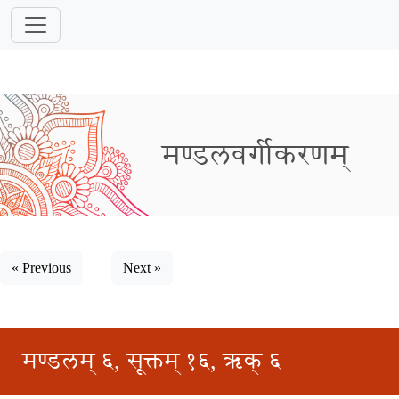
मण्डलवर्गीकरणम्
« Previous
Next »
मण्डलम् ६, सूक्तम् १६, ऋक् ६