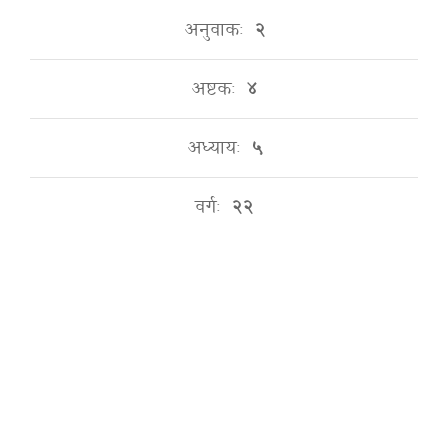
अनुवाकः
२
अष्टकः
४
अध्यायः
५
वर्गः
२२