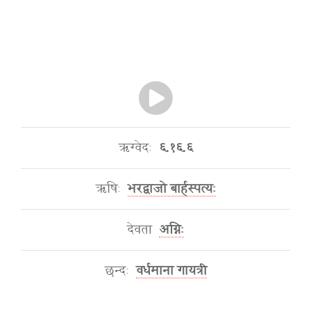
ऋग्वेदः
६.१६.६
ऋषिः
भरद्वाजो बार्हस्पत्यः
देवता
अग्निः
छन्दः
वर्धमाना गायत्री