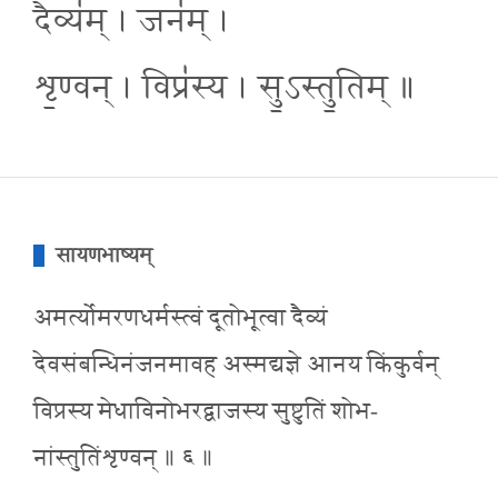
दैव्य॑म् । जन॑म् ।
शृ॒ण्वन् । विप्र॑स्य । सु॒ऽस्तु॒तिम् ॥
सायणभाष्यम्
अमर्त्योमरणधर्मस्त्वं दूतोभूत्वा दैव्यं
देवसंबन्धिनंजनमावह अस्मद्यज्ञे आनय किंकुर्वन्
विप्रस्य मेधाविनोभरद्वाजस्य सुष्टुतिं शोभ-
नांस्तुतिंशृण्वन् ॥ ६ ॥