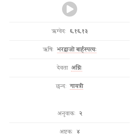
ऋग्वेदः
६.१६.१३
ऋषिः
भरद्वाजो बार्हस्पत्यः
देवता
अग्निः
छन्दः
गायत्री
अनुवाकः
२
अष्टकः
४