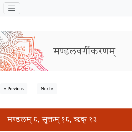
मण्डलवर्गीकरणम्
« Previous
Next »
मण्डलम् ६, सूक्तम् १६, ऋक् १३