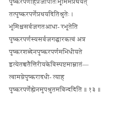
पुष्करपर्णेहिप्रजापतिःभूमिमप्रथयत्
तत्पुष्करपर्णेप्रथयदितिश्रुतेः ।
भूमिश्चसर्वजगतआधा- रभूतेति
पुष्करपर्णस्यसर्वजगद्धारकत्वं अत्र
पुष्करशब्देनपुष्करपर्णमभिधीयते
इत्येतच्चतैत्तिरीयकेविस्पष्टमाम्नातं—
त्वामग्नेपुष्करादधी- त्याह
पुष्करपर्णेह्येनमुपश्रुतमविन्ददिति ॥ १३ ॥