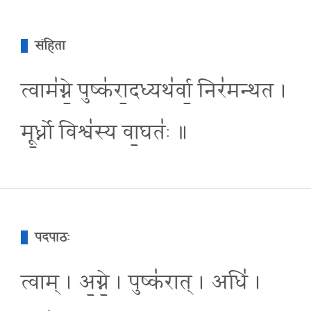
संहिता
त्वाम॑ग्ने॒ पुष्क॑रा॒दध्यथ॑र्वा॒ निर॑मन्थत ।
मू॒र्ध्नो विश्व॑स्य वा॒घतः॑ ॥
पदपाठः
त्वाम् । अ॒ग्ने॒ । पुष्क॑रात् । अधि॑ ।