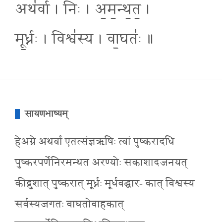
अथ॑र्वा । निः । अ॒म॒न्थ॒त॒ ।
मू॒र्ध्नः । विश्व॑स्य । वा॒घतः॑ ॥
सायणभाष्यम्
हेअग्ने अथर्वा एतत्संज्ञऋषिः त्वां पुष्करादधि
पुष्करपर्णेनिरमन्थत अरण्योः सकाशादजनयत्
कीद्रुशात् पुष्करात् मूर्ध्नः मूर्धवद्धार- कात् विश्वस्य
सर्वस्यजगतः वाघतोवाहकात्