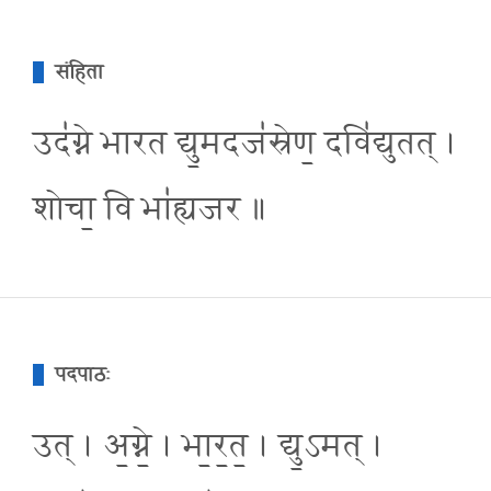
संहिता
उद॑ग्ने भारत द्यु॒मदज॑स्रेण॒ दवि॑द्युतत् ।
शोचा॒ वि भा॑ह्यजर ॥
पदपाठः
उत् । अ॒ग्ने॒ । भा॒र॒त॒ । द्यु॒ऽमत् ।