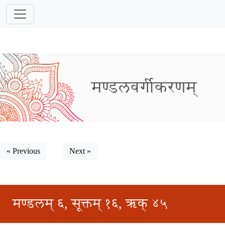
मण्डलवर्गीकरणम्
« Previous
Next »
मण्डलम् ६, सूक्तम् १६, ऋक् ४५