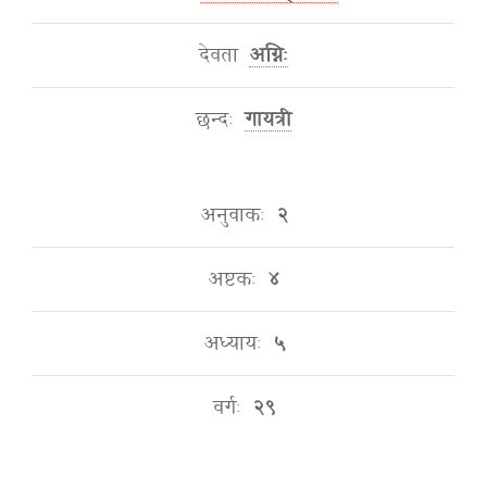
देवता
अग्निः
छन्दः
गायत्री
अनुवाकः
२
अष्टकः
४
अध्यायः
५
वर्गः
२९