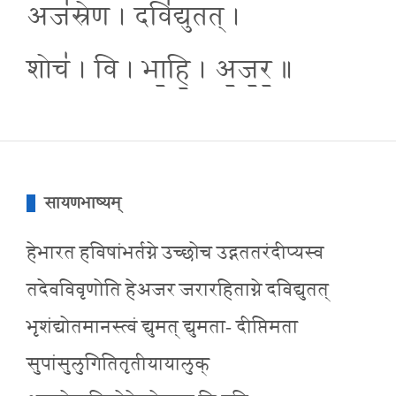
अज॑स्रेण । दवि॑द्युतत् ।
शोच॑ । वि । भा॒हि॒ । अ॒ज॒र॒ ॥
सायणभाष्यम्
हेभारत हविषांभर्तग्ने उच्छोच उद्गततरंदीप्यस्व
तदेवविवृणोति हेअजर जरारहिताग्ने दविद्युतत्
भृशंद्योतमानस्त्वं द्युमत् द्युमता- दीप्तिमता
सुपांसुलुगितितृतीयायालुक्