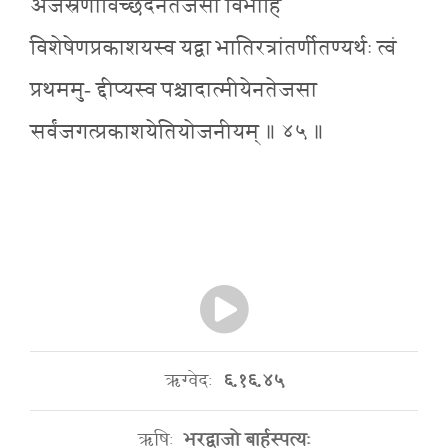
अजस्रेणाविच्छेदेनतेजसा विभाहि
विशेषेणप्रकाशयस्व यद्वा भातिरत्रांतर्णीतण्यर्थः त्वं
प्रथममु- द्दीप्यस्व पश्चादात्मीयेनतेजसा
सर्वंजगत्प्रकाशयेतियोजनीयम् ॥ ४५ ॥
ऋग्वेदः
६.१६.४५
ऋषिः
भरद्वाजो बार्हस्पत्यः