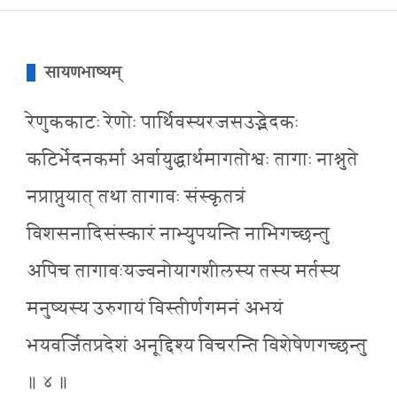
सायणभाष्यम्
रेणुककाटः रेणोः पार्थिवस्यरजसउद्भेदकः
कटिर्भेदनकर्मा अर्वायुद्धार्थमागतोश्वः तागाः नाश्नुते
नप्राप्नुयात् तथा तागावः संस्कृतत्रं
विशसनादिसंस्कारं नाभ्युपयन्ति नाभिगच्छन्तु
अपिच तागावःयज्वनोयागशीलस्य तस्य मर्तस्य
मनुष्यस्य उरुगायं विस्तीर्णगमनं अभयं
भयवर्जितप्रदेशं अनूद्दिश्य विचरन्ति विशेषेणगच्छन्तु
॥ ४ ॥