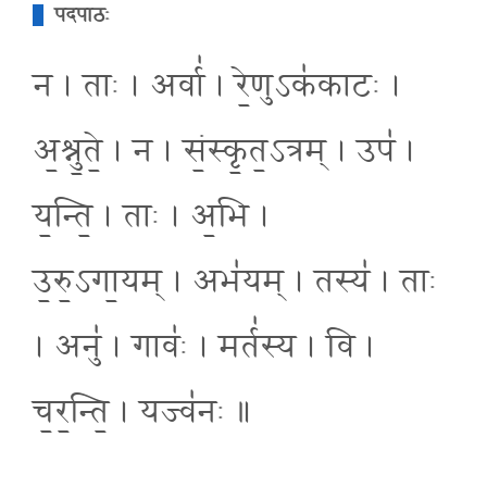
पदपाठः
न । ताः । अर्वा॑ । रे॒णुऽक॑काटः ।
अ॒श्नु॒ते॒ । न । सं॒स्कृ॒त॒ऽत्रम् । उप॑ ।
य॒न्ति॒ । ताः । अ॒भि ।
उ॒रु॒ऽगा॒यम् । अभ॑यम् । तस्य॑ । ताः
। अनु॑ । गावः॑ । मर्त॑स्य । वि ।
च॒र॒न्ति॒ । यज्व॑नः ॥