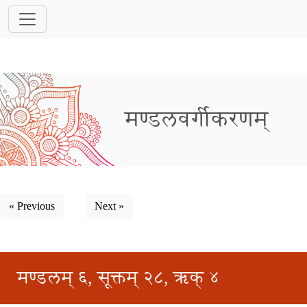
मण्डलवर्गीकरणम्
« Previous
Next »
मण्डलम् ६, सूक्तम् २८, ऋक् ४