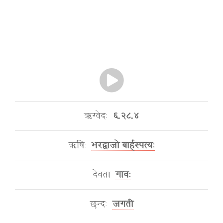
ऋग्वेदः
६.२८.४
ऋषिः
भरद्वाजो बार्हस्पत्यः
देवता
गावः
छन्दः
जगती