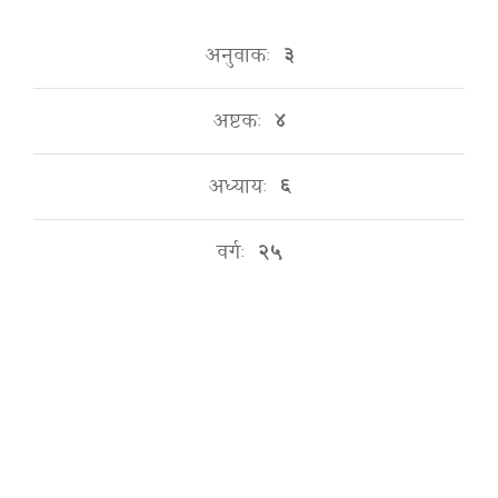
अनुवाकः
३
अष्टकः
४
अध्यायः
६
वर्गः
२५