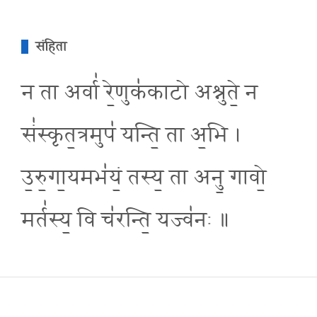
संहिता
न ता अर्वा॑ रे॒णुक॑काटो अश्नुते॒ न
सं॑स्कृत॒त्रमुप॑ यन्ति॒ ता अ॒भि ।
उ॒रु॒गा॒यमभ॑यं॒ तस्य॒ ता अनु॒ गावो॒
मर्त॑स्य॒ वि च॑रन्ति॒ यज्व॑नः ॥