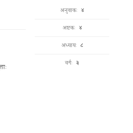
अनुवाकः
४
अष्टकः
४
अध्यायः
८
वर्गः
३
ताः