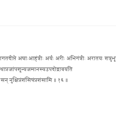
तदीप्ते अघाःआहंत्रीः अर्यः अरीः अभिगंत्रीः अरातयः शत्रुभू
तते यथाप्रजांपशून्यजमानस्यउपदोद्रावयति
 नुक्षिप्रंशंसिषंप्रशंसामि ॥ १६ ॥