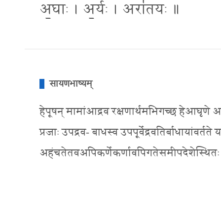
अ॒घाः । अ॒र्यः । अरा॑तयः ॥
सायणभाष्यम्
हेपूषन् मामांआद्रव रक्षणार्थमभिगच्छ हेआघृणे आग
प्रजाः उपद्रव- बाधस्व उपपूर्वेद्रवतिर्बाधायांवर्
अहंचतेतवअपिकर्णेकर्णावपिगतेसमीपदेशेस्थितः सन्