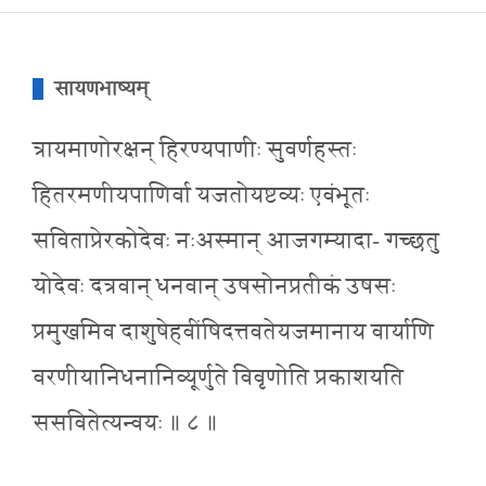
सायणभाष्यम्
त्रायमाणोरक्षन् हिरण्यपाणीः सुवर्णहस्तः
हितरमणीयपाणिर्वा यजतोयष्टव्यः एवंभूतः
सविताप्रेरकोदेवः नःअस्मान् आजगम्यादा- गच्छतु
योदेवः दत्रवान् धनवान् उषसोनप्रतीकं उषसः
प्रमुखमिव दाशुषेहवींषिदत्तवतेयजमानाय वार्याणि
वरणीयानिधनानिव्यूर्णुते विवृणोति प्रकाशयति
ससवितेत्यन्वयः ॥ ८ ॥