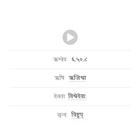
ऋग्वेदः
६.५०.८
ऋषिः
ऋजिश्वा
देवता
विश्वेदेवाः
छन्दः
त्रिष्टुप्