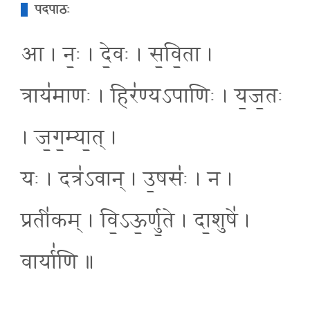
पदपाठः
आ । नः॒ । दे॒वः । स॒वि॒ता ।
त्राय॑माणः । हिर॑ण्यऽपाणिः । य॒ज॒तः
। ज॒ग॒म्या॒त् ।
यः । दत्र॑ऽवान् । उ॒षसः॑ । न ।
प्रती॑कम् । वि॒ऽऊ॒र्णु॒ते । दा॒शुषे॑ ।
वार्या॑णि ॥