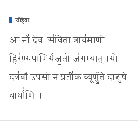
संहिता
आ नो॑ दे॒वः स॑वि॒ता त्राय॑माणो॒
हिर॑ण्यपाणिर्यज॒तो ज॑गम्यात् ।यो
दत्र॑वाँ उ॒षसो॒ न प्रती॑कं व्यूर्णु॒ते दा॒शुषे॒
वार्या॑णि ॥