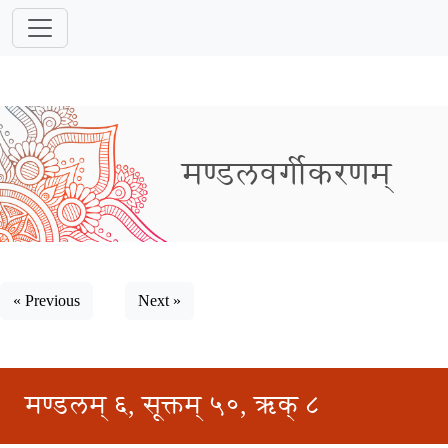
मण्डलवर्गीकरणम्
« Previous
Next »
मण्डलम् ६, सूक्तम् ५०, ऋक् ८