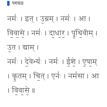
पदपाठः
नमः॑ । इत् । उ॒ग्रम् । नमः॑ । आ ।
वि॒वा॒से॒ । नमः॑ । दा॒धा॒र॒ । पृ॒थि॒वीम् ।
उ॒त । द्याम् ।
नमः॑ । दे॒वेभ्यः॑ । नमः॑ । ई॒शे॒ । ए॒षा॒म्
। कृ॒तम् । चि॒त् । एनः॑ । नम॑सा । आ
। वि॒वा॒से॒ ॥