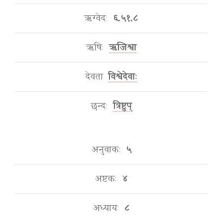
ऋग्वेदः
६.५१.८
ऋषिः
ऋजिश्वा
देवता
विश्वेदेवाः
छन्दः
त्रिष्टुप्
अनुवाकः
५
अष्टकः
४
अध्यायः
८