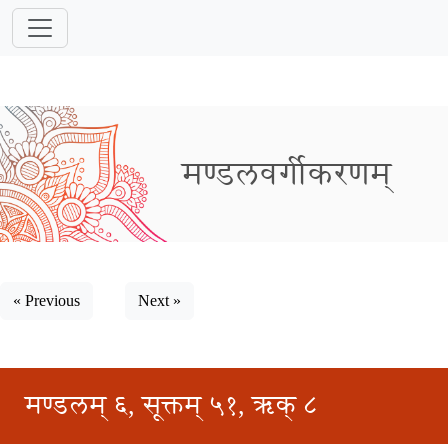
मण्डलवर्गीकरणम्
« Previous
Next »
मण्डलम् ६, सूक्तम् ५१, ऋक् ८