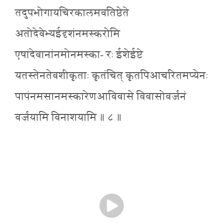
तदुपभोगायचिरकालमवतिष्ठेते
अतोदेवेभ्यईदृशंनमस्करोमि
एषांदेवानांनमोनमस्का- रः ईशेईष्टे
यतस्तेनतेवशीकृताः कृतंचित् कृतपिआचरितमप्येनः
पापंनमसानमस्कारेणआविवासे विवासोवर्जनं
वर्जयामि विनाशयामि ॥ ८ ॥