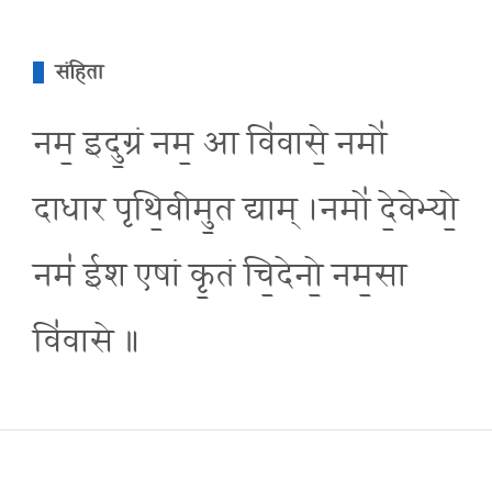
संहिता
नम॒ इदु॒ग्रं नम॒ आ वि॑वासे॒ नमो॑
दाधार पृथि॒वीमु॒त द्याम् ।नमो॑ दे॒वेभ्यो॒
नम॑ ईश एषां कृ॒तं चि॒देनो॒ नम॒सा
वि॑वासे ॥