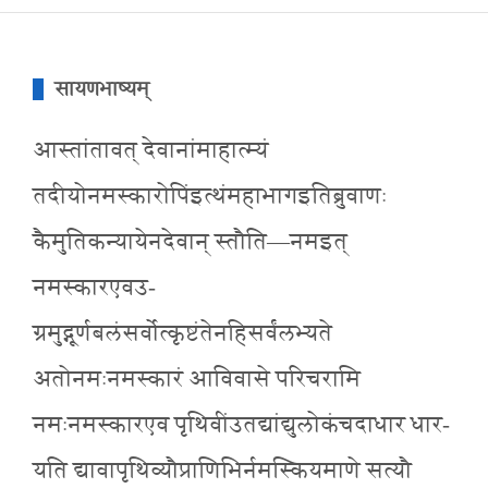
सायणभाष्यम्
आस्तांतावत् देवानांमाहात्म्यं
तदीयोनमस्कारोपिंइत्थंमहाभागइतिब्रुवाणः
कैमुतिकन्यायेनदेवान् स्तौति—नमइत्
नमस्कारएवउ-
ग्रमुद्गूर्णबलंसर्वोत्कृष्टंतेनहिसर्वंलभ्यते
अतोनमःनमस्कारं आविवासे परिचरामि
नमःनमस्कारएव पृथिवींउतद्यांद्युलोकंचदाधार धार-
यति द्यावापृथिव्यौप्राणिभिर्नमस्कियमाणे सत्यौ