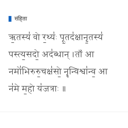
संहिता
ऋ॒तस्य॑ वो र॒थ्य॑ः पू॒तद॑क्षानृ॒तस्य॑
पस्त्य॒सदो॒ अद॑ब्धान् ।ताँ आ
नमो॑भिरुरु॒चक्ष॑सो॒ नॄन्विश्वा॑न्व॒ आ
न॑मे म॒हो य॑जत्राः ॥