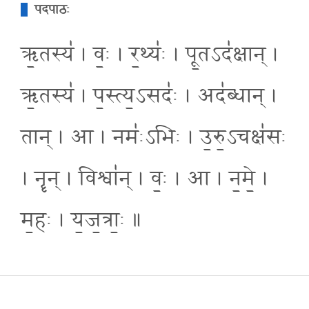
पदपाठः
ऋ॒तस्य॑ । वः॒ । र॒थ्यः॑ । पू॒तऽद॑क्षान् ।
ऋ॒तस्य॑ । प॒स्त्य॒ऽसदः॑ । अद॑ब्धान् ।
तान् । आ । नमः॑ऽभिः । उ॒रु॒ऽचक्ष॑सः
। नॄन् । विश्वा॑न् । वः॒ । आ । न॒मे॒ ।
म॒हः । य॒ज॒त्राः॒ ॥