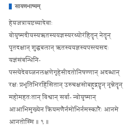
सायणभाष्यम्
हेयजत्रायष्टव्यादेवाः
वोयुष्मदीयस्यऋतस्ययज्ञस्यरथ्योरंहितॄन् नेतॄन्
पूतदक्षान् शुद्धबलान् ऋतस्ययज्ञस्यपस्त्यसदः
यज्ञंसंबन्धिनि-
पस्त्येदेवय्जनलक्षणेगृहेसीदतोनिषण्णान् अदब्धान्
रक्षः प्रभृतिभिरहिंसितान् उरुचक्षसोबहुद्रष्टॄन् नृन्नेतॄन्
महोमहतःतान् विश्वान् सर्वा- न्वोयुष्मान्
आआभिमुख्येन क्रियमणैर्नमोभिर्नमस्कारैः आनमे
आनतोस्मि ॥ ९ ॥