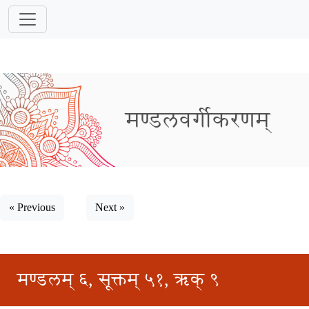
मण्डलवर्गीकरणम्
« Previous
Next »
मण्डलम् ६, सूक्तम् ५१, ऋक् ९