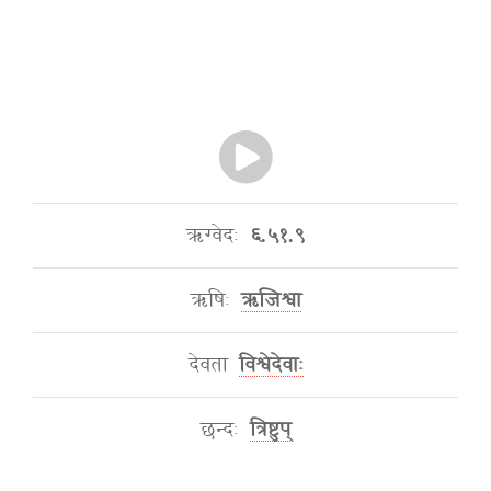
ऋग्वेदः
६.५१.९
ऋषिः
ऋजिश्वा
देवता
विश्वेदेवाः
छन्दः
त्रिष्टुप्