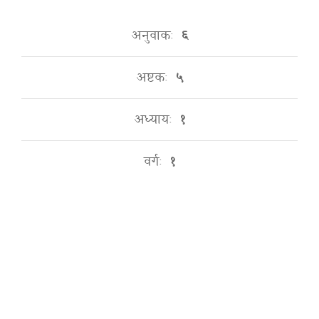
अनुवाकः
६
अष्टकः
५
अध्यायः
१
वर्गः
१