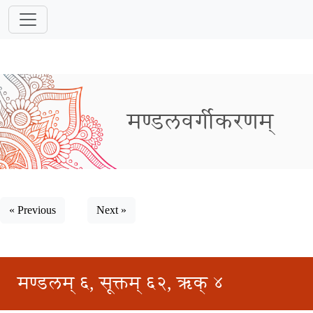
मण्डलवर्गीकरणम्
« Previous
Next »
मण्डलम् ६, सूक्तम् ६२, ऋक् ४