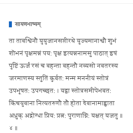
सायणभाष्यम्
ता तावश्विनौ युयुजानसप्तीरथे युज्यमानाश्वौ शुभं
शॊभनं पृक्षमन्नं पय: पृक्ष इत्यन्ननामसु पाठात् इषं
पुष्टिं ऊर्जं रसं च वहन्ता वहन्तौ नव्यसो नवतरस्य
जरमाणस्य स्तुतिं कुर्वत: मन्म मननीयं स्तोत्रं
उपभूषत: उपगच्छत: । यद्वा स्तोत्रसमीपेभवत:
किंचयुवाना नित्यतरुणौ तौ होता देवानामाह्वाता
अध्रुक् अद्रोग्धा प्रिय: प्रत्न: पुराणाग्नि: यक्षत् यजतु ॥
४ ॥