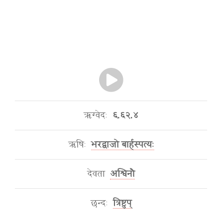
ऋग्वेदः
६.६२.४
ऋषिः
भरद्वाजो बार्हस्पत्यः
देवता
अश्विनौ
छन्दः
त्रिष्टुप्