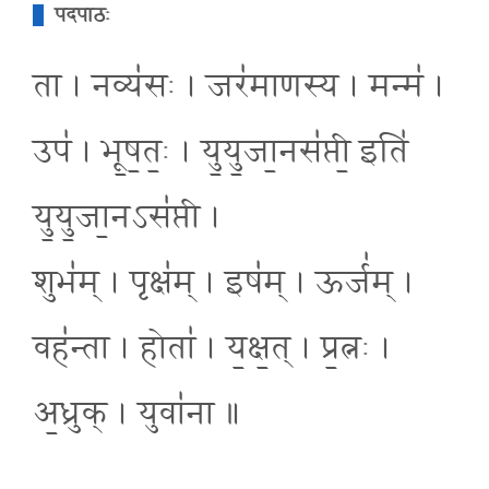
पदपाठः
ता । नव्य॑सः । जर॑माणस्य । मन्म॑ ।
उप॑ । भू॒ष॒तः॒ । यु॒यु॒जा॒नस॑प्ती॒ इति॑
यु॒यु॒जा॒नऽस॑प्ती ।
शुभ॑म् । पृक्ष॑म् । इष॑म् । ऊर्ज॑म् ।
वह॑न्ता । होता॑ । य॒क्ष॒त् । प्र॒त्नः ।
अ॒ध्रुक् । युवा॑ना ॥