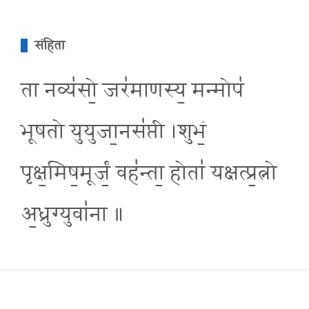
संहिता
ता नव्य॑सो॒ जर॑माणस्य॒ मन्मोप॑
भूषतो युयुजा॒नस॑प्ती ।शुभं॒
पृक्ष॒मिष॒मूर्जं॒ वह॑न्ता॒ होता॑ यक्षत्प्र॒त्नो
अ॒ध्रुग्युवा॑ना ॥