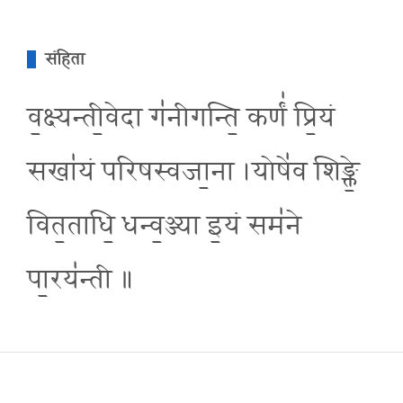
संहिता
व॒क्ष्यन्ती॒वेदा ग॑नीगन्ति॒ कर्णं॑ प्रि॒यं
सखा॑यं परिषस्वजा॒ना ।योषे॑व शिङ्क्ते॒
वित॒ताधि॒ धन्व॒ञ्ज्या इ॒यं सम॑ने
पा॒रय॑न्ती ॥