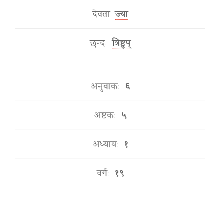
देवता
ज्या
छन्दः
त्रिष्टुप्
अनुवाकः
६
अष्टकः
५
अध्यायः
१
वर्गः
१९