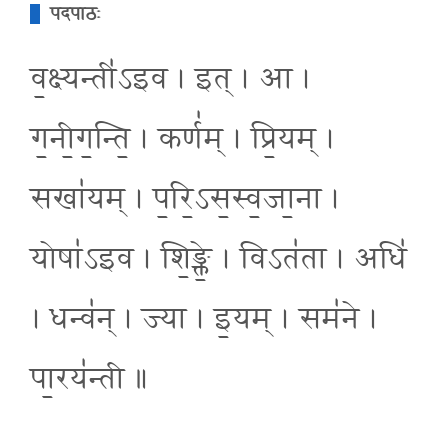
पदपाठः
व॒क्ष्यन्ती॑ऽइव । इत् । आ ।
ग॒नी॒ग॒न्ति॒ । कर्ण॑म् । प्रि॒यम् ।
सखा॑यम् । प॒रि॒ऽस॒स्व॒जा॒ना ।
योषा॑ऽइव । शि॒ङ्क्ते॒ । विऽत॑ता । अधि॑
। धन्व॑न् । ज्या । इ॒यम् । सम॑ने ।
पा॒रय॑न्ती ॥