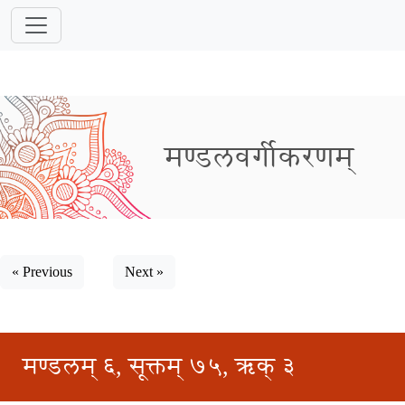
मण्डलवर्गीकरणम्
« Previous
Next »
मण्डलम् ६, सूक्तम् ७५, ऋक् ३