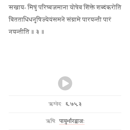
सखाय- मिषुं परिष्वजमाना योषेव शिंक्ते शब्दंकरोति
वितताधिधनुषिज्येयंसमने संग्रामे पारयन्ती पारं
नयन्तीति ॥ ३ ॥
ऋग्वेदः
६.७५.३
ऋषिः
पायुर्भारद्वाजः