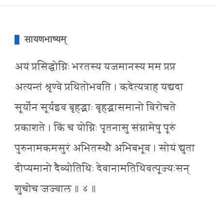
सायणभाष्यम्
अयं प्रसिद्धोग्निः भरतस्य यजमानस्य मम प्रप्र
अत्यन्तं श्रृण्वे प्रथितोभवति । कदेत्यत्राह यद्यदा
सूर्योन सूर्यइव बृहद्भाः बृहद्भासमानो विरोचते
प्रकाशते । किं च योग्निः पृतनासु संग्रामेषु पूरुं
पुरुनामकमसुरं अभितस्थौ अभिबभूव । सोयं द्युता
दीप्यमानो दैव्योतिथिः देवानामतिथिवत्पूज्यःसन्
शुचोच जज्वाल ॥ ४ ॥