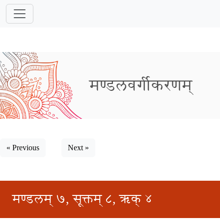
मण्डलवर्गीकरणम्
« Previous
Next »
मण्डलम् ७, सूक्तम् ८, ऋक् ४