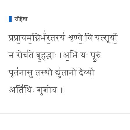
संहिता
प्रप्रा॒यम॒ग्निर्भ॑र॒तस्य॑ शृण्वे॒ वि यत्सूर्यो॒
न रोच॑ते बृ॒हद्भाः ।अ॒भि यः पू॒रुं
पृत॑नासु त॒स्थौ द्यु॑ता॒नो दैव्यो॒
अति॑थिः शुशोच ॥