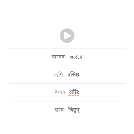
ऋग्वेदः
७.८.४
ऋषिः
वसिष्ठः
देवता
अग्निः
छन्दः
त्रिष्टुप्