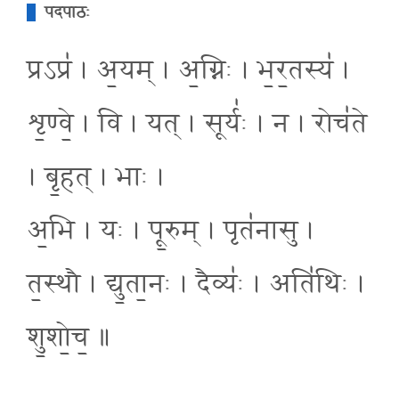
पदपाठः
प्रऽप्र॑ । अ॒यम् । अ॒ग्निः । भ॒र॒तस्य॑ ।
शृ॒ण्वे॒ । वि । यत् । सूर्यः॑ । न । रोच॑ते
। बृ॒हत् । भाः ।
अ॒भि । यः । पू॒रुम् । पृत॑नासु ।
त॒स्थौ । द्यु॒ता॒नः । दैव्यः॑ । अति॑थिः ।
शु॒शो॒च॒ ॥