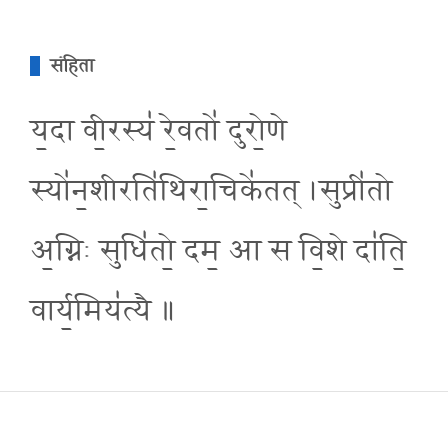
संहिता
य॒दा वी॒रस्य॑ रे॒वतो॑ दुरो॒णे
स्यो॑न॒शीरति॑थिरा॒चिके॑तत् ।सुप्री॑तो
अ॒ग्निः सुधि॑तो॒ दम॒ आ स वि॒शे दा॑ति॒
वार्य॒मिय॑त्यै ॥