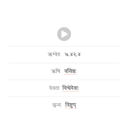
ऋग्वेदः
७.४२.४
ऋषिः
वसिष्ठः
देवता
विश्वेदेवाः
छन्दः
त्रिष्टुप्