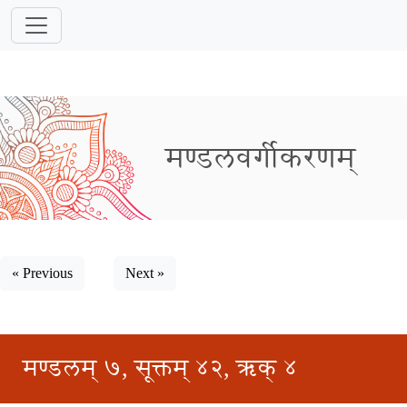
मण्डलवर्गीकरणम्
« Previous
Next »
मण्डलम् ७, सूक्तम् ४२, ऋक् ४