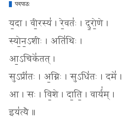
पदपाठः
य॒दा । वी॒रस्य॑ । रे॒वतः॑ । दु॒रो॒णे ।
स्यो॒न॒ऽशीः । अति॑थिः ।
आ॒ऽचिके॑तत् ।
सुऽप्री॑तः । अ॒ग्निः । सुऽधि॑तः । दमे॑ ।
आ । सः । वि॒शे । दा॒ति॒ । वार्य॑म् ।
इय॑त्यै ॥