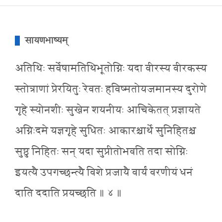
सायणभाष्यम्
अतिथिः सर्वेषामतिथिभूतोग्निः यदा वीरस्य वीरकस्य
स्तोत्राणां प्रेरयितुः रेवतः हविष्मतोयजमानस्य दुरोणे
गृहे स्योनशीः सुखेन शयनीयः आचिकेतत् प्रज्ञायते
अग्निःदमे यज्ञगृहे सुधितः आकारश्चार्थे सुनिहितश्च
सुष्ठु निहितः सन् यदा सुप्रीतोभवति तदा सोग्निः
इयत्यै उपगच्छन्त्यै विशे प्रजायै वार्यं वरणीयं धनं
दाति ददाति प्रयच्छति ॥ ४ ॥