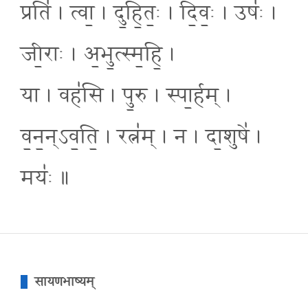
प्रति॑ । त्वा॒ । दु॒हि॒तः॒ । दि॒वः॒ । उषः॑ ।
जी॒राः । अ॒भु॒त्स्म॒हि॒ ।
या । वह॑सि । पु॒रु । स्पा॒र्हम् ।
व॒न॒न्ऽव॒ति॒ । रत्न॑म् । न । दा॒शुषे॑ ।
मयः॑ ॥
सायणभाष्यम्