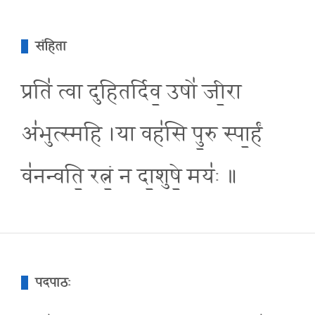
संहिता
प्रति॑ त्वा दुहितर्दिव॒ उषो॑ जी॒रा
अ॑भुत्स्महि ।या वह॑सि पु॒रु स्पा॒र्हं
व॑नन्वति॒ रत्नं॒ न दा॒शुषे॒ मयः॑ ॥
पदपाठः