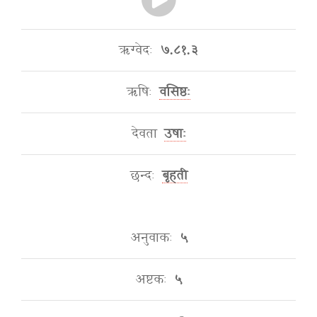
ऋग्वेदः
७.८१.३
ऋषिः
वसिष्ठः
देवता
उषाः
छन्दः
बृहती
अनुवाकः
५
अष्टकः
५