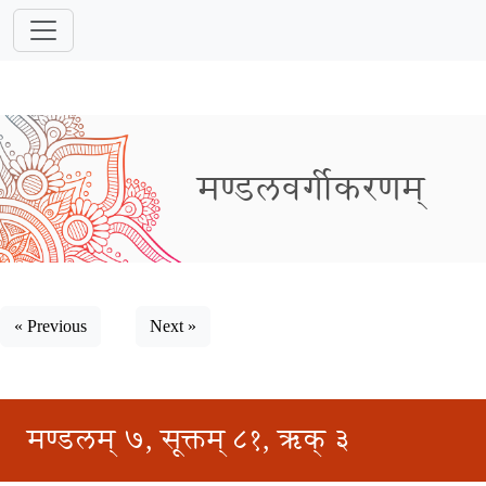
मण्डलवर्गीकरणम्
« Previous
Next »
मण्डलम् ७, सूक्तम् ८१, ऋक् ३