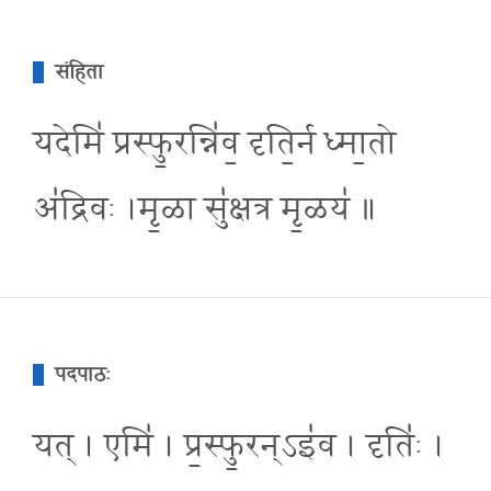
संहिता
यदेमि॑ प्रस्फु॒रन्नि॑व॒ दृति॒र्न ध्मा॒तो
अ॑द्रिवः ।मृ॒ळा सु॑क्षत्र मृ॒ळय॑ ॥
पदपाठः
यत् । एमि॑ । प्र॒स्फु॒रन्ऽइ॑व । दृतिः॑ ।