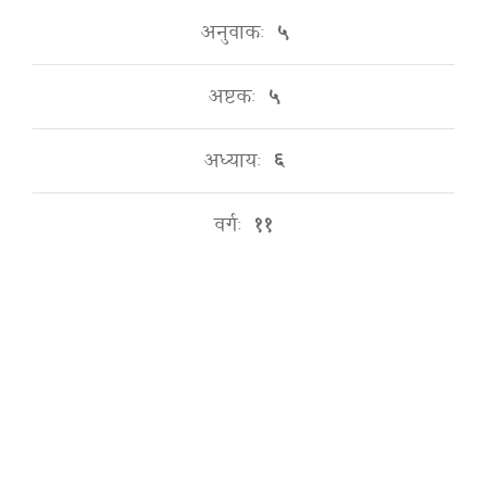
अनुवाकः
५
अष्टकः
५
अध्यायः
६
वर्गः
११