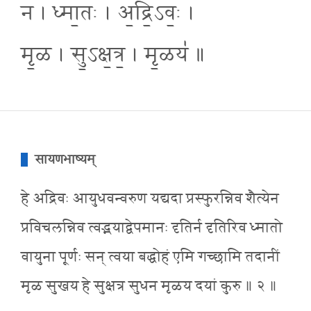
न । ध्मा॒तः । अ॒द्रि॒ऽवः॒ ।
मृ॒ळ । सु॒ऽक्ष॒त्र॒ । मृ॒ळय॑ ॥
सायणभाष्यम्
हे अद्रिवः आयुधवन्वरुण यद्यदा प्रस्फुरन्निव शैत्येन
प्रविचलन्निव त्वद्भयाद्वेपमानः दृतिर्न दृतिरिव ध्मातो
वायुना पूर्णः सन् त्वया बद्धोहं एमि गच्छामि तदानीं
मृळ सुखय हे सुक्षत्र सुधन मृळय दयां कुरु ॥ २ ॥