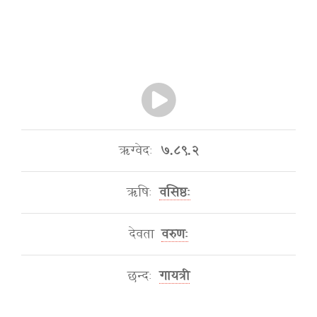
ऋग्वेदः
७.८९.२
ऋषिः
वसिष्ठः
देवता
वरुणः
छन्दः
गायत्री