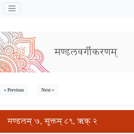
मण्डलवर्गीकरणम्
« Previous
Next »
मण्डलम् ७, सूक्तम् ८९, ऋक् २