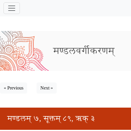
मण्डलवर्गीकरणम्
« Previous
Next »
मण्डलम् ७, सूक्तम् ८९, ऋक् ३