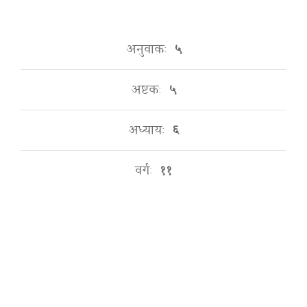
अनुवाकः
५
अष्टकः
५
अध्यायः
६
वर्गः
११