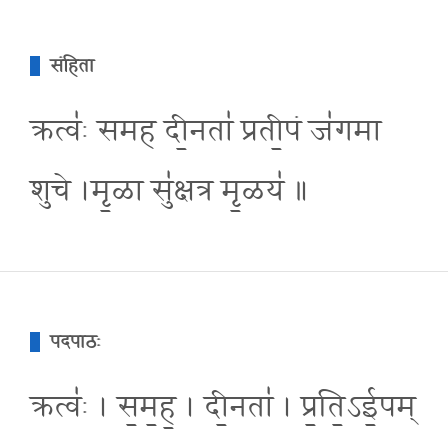
संहिता
क्रत्व॑ः समह दी॒नता॑ प्रती॒पं ज॑गमा
शुचे ।मृ॒ळा सु॑क्षत्र मृ॒ळय॑ ॥
पदपाठः
क्रत्वः॑ । स॒म॒ह॒ । दी॒नता॑ । प्र॒ति॒ऽई॒पम्