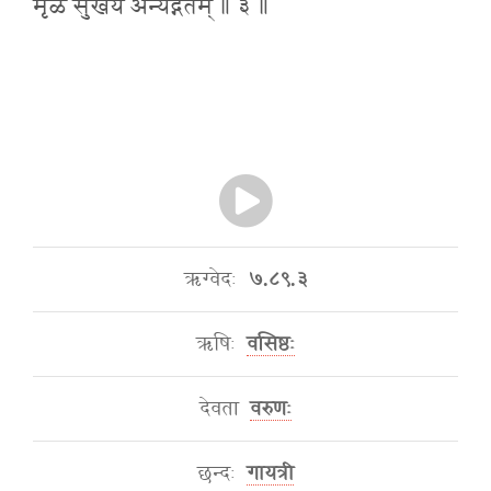
मृळ सुखय अन्यद्गतम् ॥ ३ ॥
ऋग्वेदः
७.८९.३
ऋषिः
वसिष्ठः
देवता
वरुणः
छन्दः
गायत्री