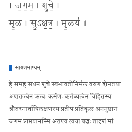
। ज॒ग॒म॒ । शु॒चे॒ ।
मृ॒ळ । सु॒ऽक्ष॒त्र॒ । मृ॒ळय॑ ॥
सायणभाष्यम्
हे समह सधन शुचे स्वभावतोनिर्मल वरुण दीनतया
अशक्तत्वेन क्रत्वः कर्मणः कर्तव्यत्वेन विहितस्य
श्रौतस्मार्तादिलक्षणस्य प्रतीपं प्रतिकूलं अननुष्ठानं
जगम प्राप्तवानस्मि अतएव त्वया बद्धः तादृशं मां