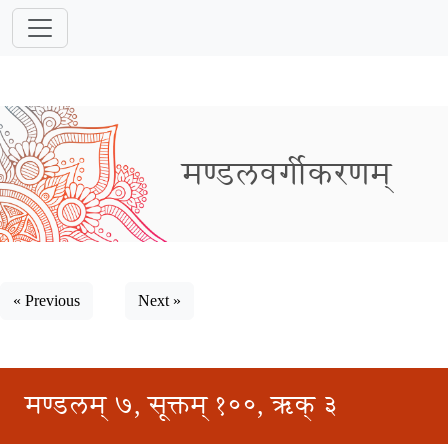
मण्डलवर्गीकरणम्
« Previous
Next »
मण्डलम् ७, सूक्तम् १००, ऋक् ३