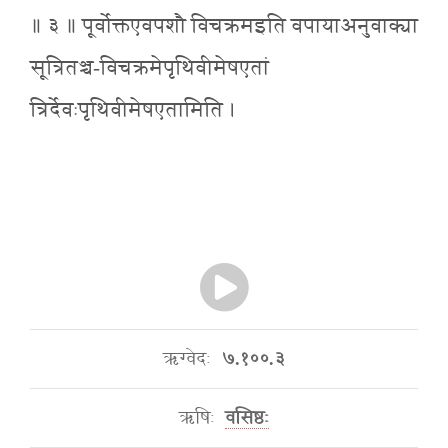
॥ ३ ॥ पूर्वोक्तएवपशौ विचक्रमइति वपायाअनुवाक्या
सूत्रितञ्च-विचक्रमेपृथिवीमेषएतां
त्रिर्देवःपृथिवीमेषएतामिति ।
ऋग्वेदः
७.१००.३
ऋषिः
वसिष्ठः