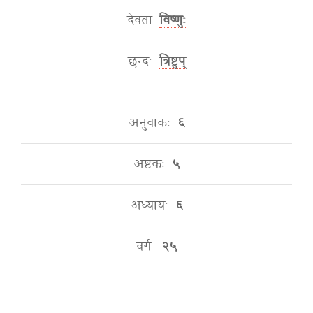
देवता
विष्णुः
छन्दः
त्रिष्टुप्
अनुवाकः
६
अष्टकः
५
अध्यायः
६
वर्गः
२५