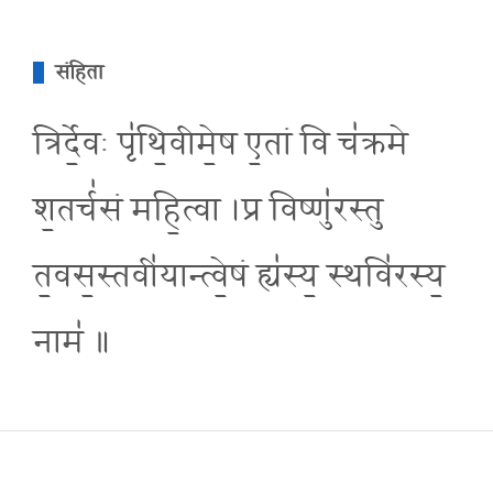
संहिता
त्रिर्दे॒वः पृ॑थि॒वीमे॒ष ए॒तां वि च॑क्रमे
श॒तर्च॑सं महि॒त्वा ।प्र विष्णु॑रस्तु
त॒वस॒स्तवी॑यान्त्वे॒षं ह्य॑स्य॒ स्थवि॑रस्य॒
नाम॑ ॥