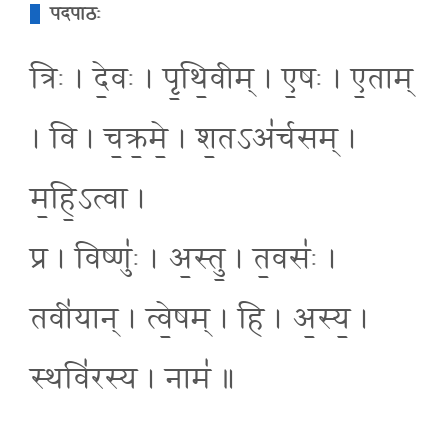
पदपाठः
त्रिः । दे॒वः । पृ॒थि॒वीम् । ए॒षः । ए॒ताम्
। वि । च॒क्र॒मे॒ । श॒तऽअ॑र्चसम् ।
म॒हि॒ऽत्वा ।
प्र । विष्णुः॑ । अ॒स्तु॒ । त॒वसः॑ ।
तवी॑यान् । त्वे॒षम् । हि । अ॒स्य॒ ।
स्थवि॑रस्य । नाम॑ ॥