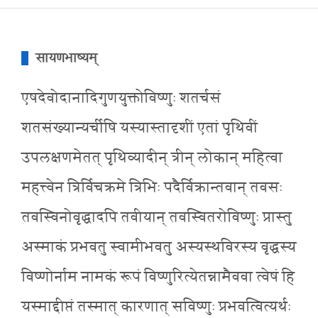
सायणभाष्यम्
एषदेवोदानादिगुणयुक्तोविष्णुः शतर्चसं
शतसंख्यान्यर्चीषि यस्यास्तादृशीं एतां पृथिवीं
उपलक्षणमेतत् पृथिव्यादीन् त्रीन् लोकान् महित्वा
महत्त्वेन त्रिर्विचक्रमे त्रिभिः पदैर्विक्रान्तवान् तवसः
तवस्विनोवृद्धादपि तवीयान् तवस्वितरोविष्णुः प्रास्तु
अस्माकं प्रभवतु स्वामीभवतु अस्यस्थविरस्य वृद्धस्य
विष्णोर्नाम नामकं रूपं विष्णुरित्येतन्नामैववा त्वेषं हि
यस्माद्दीप्तं तस्मात् कारणात् सविष्णुः प्रभवत्वित्यर्थः