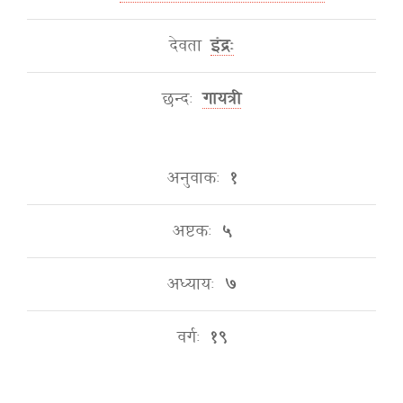
देवता
इंद्रः
छन्दः
गायत्री
अनुवाकः
१
अष्टकः
५
अध्यायः
७
वर्गः
१९