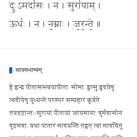
दुः॒ऽमदा॑सः । न । सुरा॑याम् ।
ऊधः॑ । न । न॒ग्नाः । ज॒र॒न्ते॒ ॥
सायणभाष्यम्
हे इन्द्र पीतासस्त्वयापीताः सोमाः हृत्सु हृदयेषु
त्वदीयेषु युध्यन्ते परस्परं सम्प्रहारं कुर्वते
तत्रदृष्टान्तः-सुरायां पीतायां जायमानाः दुर्मदासोन
दुष्टमदाः यथा पातारं मादयन्ति तद्वत् त्वां मादयितुं