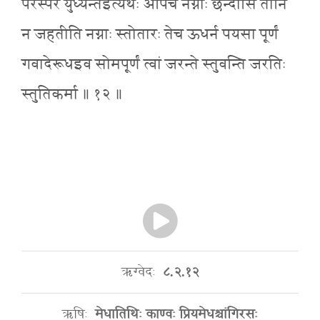
परस्परं युध्यन्तइत्यर्थः अपिच नग्नाः छन्दांसि तानि
न जहतीति नग्नाः स्तोतारः तेच ऊधर्न पयसा पूर्णं
गवादेरूधइव सोमपूर्णं त्वां जरन्ते स्तुवन्ति जरतिः
स्तुतिकर्मा ॥ १२ ॥
ऋग्वेदः
८.२.१२
ऋषिः
मेधातिथिः काण्वः प्रियमेधश्चांगिरसः