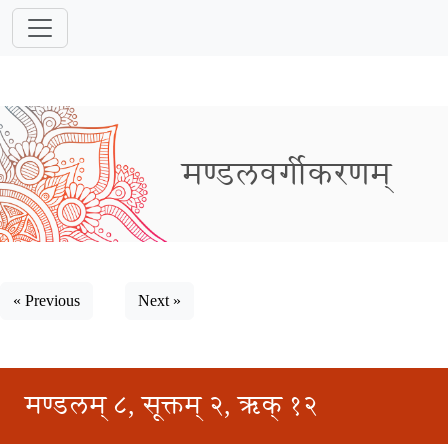
मण्डलवर्गीकरणम्
« Previous
Next »
मण्डलम् ८, सूक्तम् २, ऋक् १२