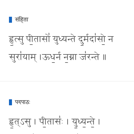
संहिता
हृ॒त्सु पी॒तासो॑ युध्यन्ते दु॒र्मदा॑सो॒ न
सुरा॑याम् ।ऊध॒र्न न॒ग्ना ज॑रन्ते ॥
पदपाठः
हृ॒त्ऽसु । पी॒तासः॑ । यु॒ध्य॒न्ते॒ ।