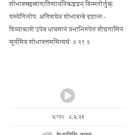
शोभावच्छब्दादातिशायनिकइष्ठन् विन्मतोर्लुक्
यस्येतिलोपः अतिशयेन शोभावत्वे दृष्टान्तः-
दिव्याकाशे उपेव धावमानं प्रभाभिरुपेतं शीघ्रगामिनं
सूर्यमिव शोभावत्तममित्यर्थः ॥ २१ ॥
ऋग्वेदः
८.३.२१