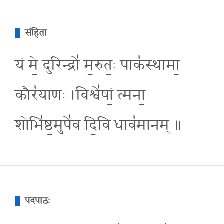
संहिता
यं मे॒ दुरिन्द्रो॑ म॒रुत॒ः पाक॑स्थामा॒
कौर॑याणः ।विश्वे॑षां॒ त्मना॒
शोभि॑ष्ठ॒मुपे॑व दि॒वि धाव॑मानम् ॥
पदपाठः