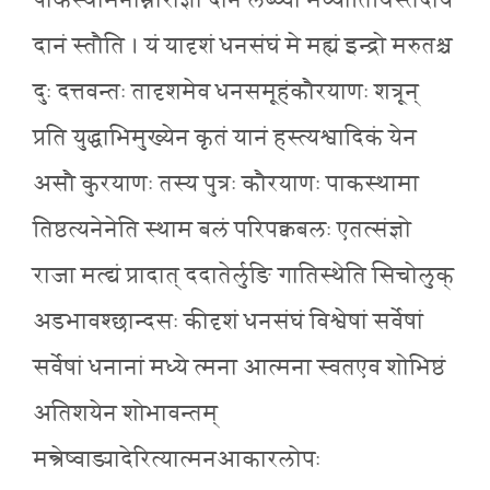
पाकस्थामनाम्नोराज्ञो दानं लब्ध्वा मेध्यातिथिस्तदीयं
दानं स्तौति । यं यादृशं धनसंघं मे मह्यं इन्द्रो मरुतश्च
दुः दत्तवन्तः तादृशमेव धनसमूहंकौरयाणः शत्रून्
प्रति युद्धाभिमुख्येन कृतं यानं हस्त्यश्वादिकं येन
असौ कुरयाणः तस्य पुत्रः कौरयाणः पाकस्थामा
तिष्ठत्यनेनेति स्थाम बलं परिपक्वबलः एतत्संज्ञो
राजा मत्द्यं प्रादात् ददातेर्लुङि गातिस्थेति सिचोलुक्
अडभावश्छान्दसः कीदृशं धनसंघं विश्वेषां सर्वेषां
सर्वेषां धनानां मध्ये त्मना आत्मना स्वतएव शोभिष्ठं
अतिशयेन शोभावन्तम्
मन्त्रेष्वाङ्यादेरित्यात्मनआकारलोपः