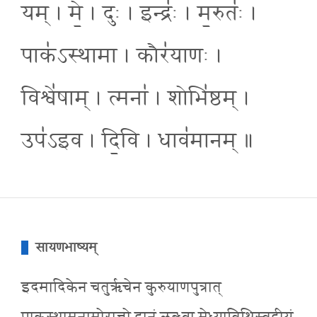
यम् । मे॒ । दुः । इन्द्रः॑ । म॒रुतः॑ ।
पाक॑ऽस्थामा । कौर॑याणः ।
विश्वे॑षाम् । त्मना॑ । शोभि॑ष्ठम् ।
उप॑ऽइव । दि॒वि । धाव॑मानम् ॥
सायणभाष्यम्
इदमादिकेन चतुरृचेन कुरुयाणपुत्रात्