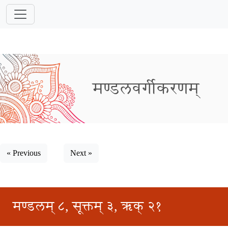
मण्डलवर्गीकरणम्
« Previous
Next »
मण्डलम् ८, सूक्तम् ३, ऋक् २१