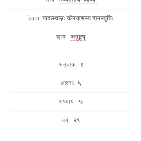
ऋषिः
मेध्यातिथिः काण्वः
देवता
पाकस्थाम्नः कौरयाणस्य दानस्तुतिः
छन्दः
अनुष्टुप्
अनुवाकः
१
अष्टकः
५
अध्यायः
७
वर्गः
२९