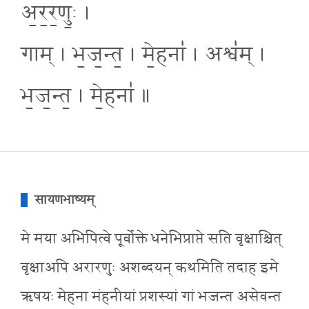
अ॒र॒र॒णुः॒ ।
गाम् । भ॒ज॒न्त॒ । मे॒हना॑ । अश्व॑म् ।
भ॒ज॒न्त॒ । मे॒हना॑ ॥
सायणभाष्यम्
मे मया अभिपित्वे पूर्वोक्ते धनेभिप्राप्ते सति वृक्षाश्चित्
वृक्षाअपि अरारणुः अशब्दयन् कथमिति तदाह इमे
ऋषयः मेहना मंहनीयां प्रशस्यां गां भजन्त असेवन्त