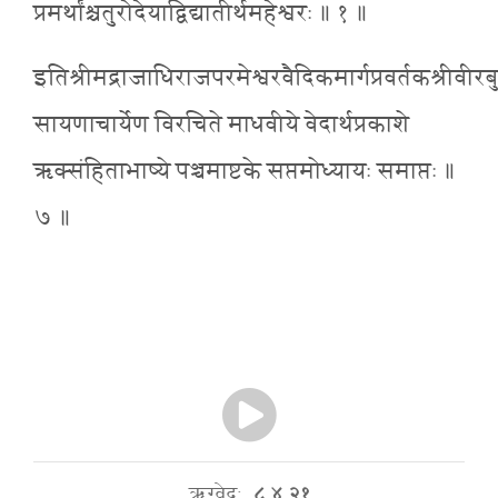
प्रमर्थांश्चतुरोदेयाद्विद्यातीर्थमहेश्वरः ॥ १ ॥
इतिश्रीमद्राजाधिराजपरमेश्वरवैदिकमार्गप्रवर्तकश्रीवीरबु
सायणाचार्येण विरचिते माधवीये वेदार्थप्रकाशे
ऋक्संहिताभाष्ये पञ्चमाष्टके सप्तमोध्यायः समाप्तः ॥
७ ॥
ऋग्वेदः
८.४.२१