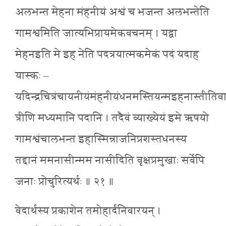
अलभन्त मेहना मंहनीयं अश्वं च भजन्त अलभन्तेति
गामश्वमिति जात्यभिप्रायमेकवचनम् । यद्वा
मेहनइति मे इह नेति पदत्रयात्मकमेकं पदं यदाह
यास्कः –
यदिन्द्रचित्रंचायनीयंमंहनीयंधनमस्तियन्मइहनास्तीतिव
त्रीणि मध्यमानि पदानि । तदैवं व्याख्येयं इमे ऋषयो
गामश्वंचालभन्त इहास्मिन्राजनिप्रशस्तधनस्य
तद्दानं ममनासीन्मम नासीदिति वृक्षप्रमुखाः सर्वेपि
जनाः प्रोचुरित्यर्थः ॥ २१ ॥
वेदार्थस्य प्रकाशेन तमोहार्दंनिवारयन् ।