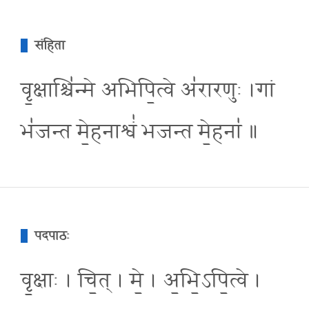
संहिता
वृ॒क्षाश्चि॑न्मे अभिपि॒त्वे अ॑रारणुः ।गां
भ॑जन्त मे॒हनाश्वं॑ भजन्त मे॒हना॑ ॥
पदपाठः
वृ॒क्षाः । चि॒त् । मे॒ । अ॒भि॒ऽपि॒त्वे ।