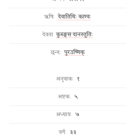
ऋषिः
देवातिथिः काण्वः
देवता
कुरुङ्गस दानस्तुतिः
छन्दः
पुरउष्णिक्
अनुवाकः
१
अष्टकः
५
अध्यायः
७
वर्गः
३३