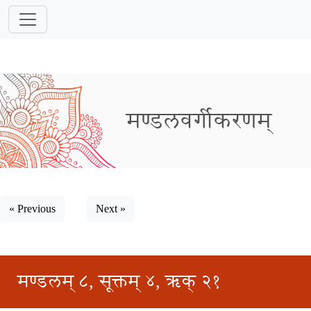
मण्डलवर्गीकरणम्
« Previous
Next »
मण्डलम् ८, सूक्तम् ४, ऋक् २१