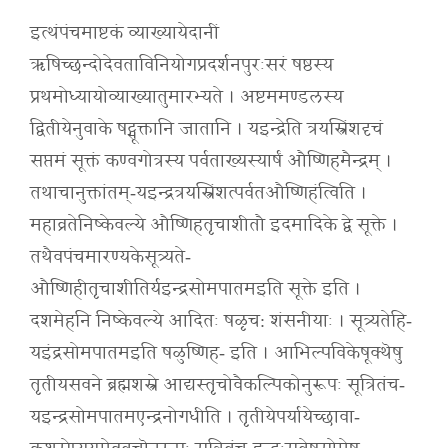
इत्थंपंचमाष्टकं व्याख्यायेदानीं
ऋषिच्छन्दोदेवताविनियोगप्रदर्शनपुरःसरं षष्ठस्य
प्रथमोध्यायोव्याख्यातुमारभ्यते । अष्टममण्डलस्य
द्वितीयेनुवाके षट्सूक्तानि जातानि । यइन्द्रेति त्रयस्त्रिंशदृचं
सप्तमं सूक्तं कण्वगोत्रस्य पर्वताख्यस्यार्षं औष्णिहमैन्द्रम् ।
तथाचानुक्तांतम्-यइन्द्रत्रयस्त्रिंशत्पर्वतऔष्णिहंत्विति ।
महाव्रतेनिष्केवल्ये औष्णिहतृचाशीतौ इदमादिके द्वे सूक्ते ।
तथैवपंचमारण्यकेसूत्र्यते-
औष्णिहीतृचाशीतिर्यइन्द्रसोमपातमइति सूक्ते इति ।
दशमेहनि निष्केवल्ये आदितः षळृच: शंसनीयाः । सूत्र्यतेहि-
यइंद्रसोमपातमइति षळुष्णिह- इति । आभिल्पविकेषूक्थॆषु
तृतीयसवने ब्रह्मशस्त्रे आद्यस्तृचोवैकल्पिकोनुरूपः सूत्रितंच-
यइन्द्रसोमपातमएन्द्रनोगधीति । तृतीयेपर्यायेच्छावा-