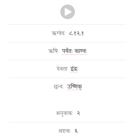
ऋग्वेदः
८.१२.१
ऋषिः
पर्वतः काण्वः
देवता
इंद्रः
छन्दः
उष्णिक्
अनुवाकः
२
अष्टकः
६