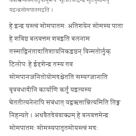
कशस्त्रेप्ययमेवतृचॊनुरूपः सूत्रितंच-इन्द्रःसुतेषुसोमेषु
यइन्द्रसोमपातमइति ।
हे इन्द्र यस्त्वं सोमपातमः अतिशयेन सोमस्य पाता
हे शविष्ठ बलवत्तम शवइति बलनाम
तस्माद्विनंतादातिशायनिकइष्ठन् विन्मतोर्लुक्
टिलोपः हे ईदृशेन्द्र तस्य तव
सोमपानजनितोयोमदश्चेतति सम्यग्जानाति
वृत्रवधादीनि कार्याणि कर्तुं यइत्यस्य
चेततीत्यनेनापि संबंधात् यद्वऋत्तान्नित्यमिति तिङ्न
निहन्यते । अथवैतदेवंवाक्यम् हे बलवत्तमेन्द्र
सोमपातमः सोमस्यपातृतमोयस्त्वं मदः