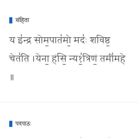
संहिता
य इ॑न्द्र सोम॒पात॑मो॒ मदः॑ शविष्ठ॒
चेत॑ति ।येना॒ हंसि॒ न्य१॒॑त्रिणं॒ तमी॑महे
॥
पदपाठः