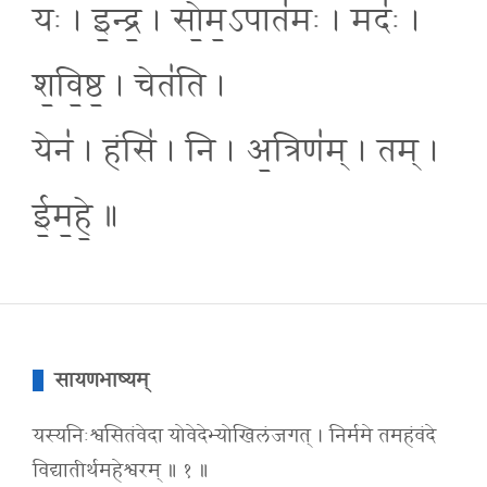
यः । इ॒न्द्र॒ । सो॒म॒ऽपात॑मः । मदः॑ ।
श॒वि॒ष्ठ॒ । चेत॑ति ।
येन॑ । हंसि॑ । नि । अ॒त्रिण॑म् । तम् ।
ई॒म॒हे॒ ॥
सायणभाष्यम्
यस्यनिःश्वसितंवेदा योवेदेभ्योखिलंजगत् । निर्ममे तमहंवंदे
विद्यातीर्थमहेश्वरम् ॥ १ ॥