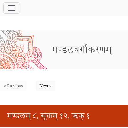
मण्डलवर्गीकरणम्
« Previous
Next »
मण्डलम् ८, सूक्तम् १२, ऋक् १