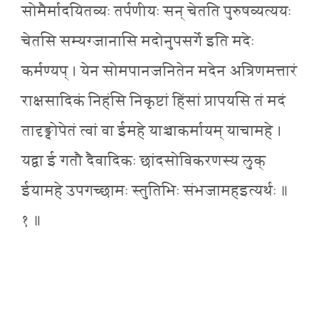
सोमैर्मादयितव्यः तर्पणीयः सन् चेतति पुरुषव्यत्ययः
चेतसि सम्यग्जानासि मदोनुपसर्गे इति मदेः
कर्मण्यप् । येन सोमपानजनितेन मदेन अत्रिणमत्तारं
राक्षसादिकं निहंसि निकृष्टां हिंसां प्रापयसि तं मदं
तादृङ्दोपेतं त्वां वा ईमहे याञ्चाकर्मायम् याचामहे ।
यद्वा ई गतौ दैवादिकः छांदसोविकरणस्य लुक्
ईयामहे उपगच्छामः स्तुतिभिः संभजामहइत्यर्थः ॥
१ ॥