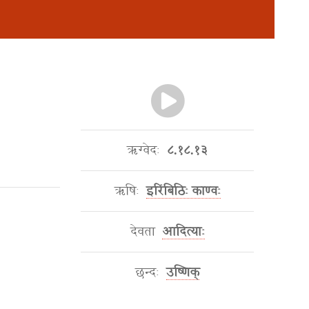
ऋग्वेदः
८.१८.१३
ऋषिः
इरिंबिठिः काण्वः
देवता
आदित्याः
छन्दः
उष्णिक्