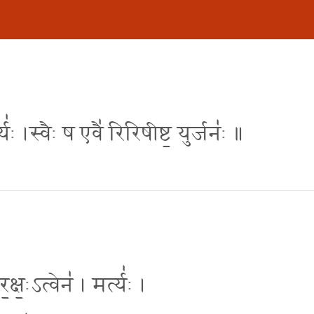
त्य॑ः ।स्वैः ष एवै॑ रिरिषीष्ट॒ युर्जनः॑ ॥
्षः॒ऽत्वेन॑ । मर्त्यः॑ ।