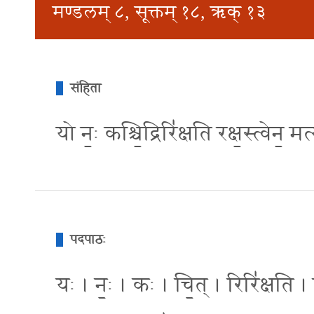
मण्डलम् ८, सूक्तम् १८, ऋक् १३
संहिता
यो न॒ः कश्चि॒द्रिरि॑क्षति रक्ष॒स्त्वेन॒ मर्
पदपाठः
यः । नः॒ । कः । चि॒त् । रिरि॑क्षति । र॒क