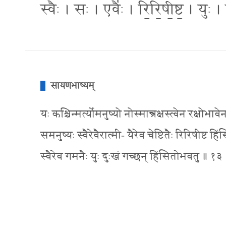
स्वैः । सः । एवैः॑ । रि॒रि॒षी॒ष्ट॒ । युः
सायणभाष्यम्
यः कश्चिन्मर्त्योमनुष्यो नोस्मान्त्रक्षस्त्वेन रक्
समनुष्यः स्वैरेवैरात्मी- यैरेव चेष्टितैः रिरिषी
स्वैरेव गमनैः युः दुःखं गच्छन् हिंसितोभवतु ॥ १३