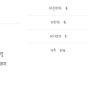
अनुवाकः
३
अष्टकः
६
अध्यायः
१
वर्गः
२७
तुः
सजनः