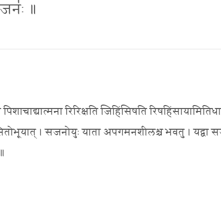
 । जनः॑ ॥
षोभावेन पिशाचाद्यात्मना रिरिक्षति जिहिंसिषति रिषहिंसायामितिधा
ष्ट हिंसितोभूयात् । सजनोयुः याता अपगमनशीलश्च भवतु । यद्वा 
 ॥