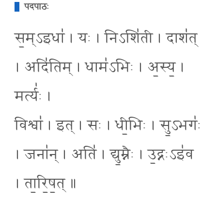
पदपाठः
स॒म्ऽइधा॑ । यः । निऽशि॑ती । दाश॑त्
। अदि॑तिम् । धाम॑ऽभिः । अ॒स्य॒ ।
मर्त्यः॑ ।
विश्वा॑ । इत् । सः । धी॒भिः । सु॒ऽभगः॑
। जना॑न् । अति॑ । द्यु॒म्नैः । उ॒द्नःऽइ॑व
। ता॒रि॒ष॒त् ॥