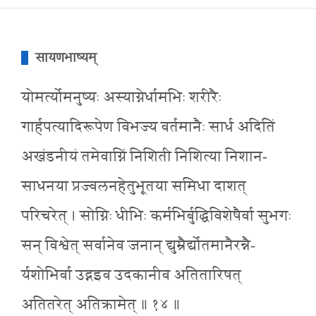
सायणभाष्यम्
योमर्त्योमनुष्यः अस्याग्नेर्धामभिः शरीरैः
गार्हपत्यादिरूपेण विभज्य वर्तमानैः सार्ध अदितिं
अखंडनीयं तमेवाग्निं निशिती निशित्या निशान-
साधनया प्रज्वलनहेतुभूतया समिधा दाशत्
परिचरेत् । सोग्निः धीभिः कर्मभिर्बुद्धिविशेषैर्वा सुभगः
सन् विश्वेत् सर्वानेव जनान् द्युम्रैर्द्योतमानैरन्नै-
र्यशोभिर्वा उद्गइव उदकानीव अतितारिषत्
अतितरेत् अतिक्रामेत् ॥ १४ ॥