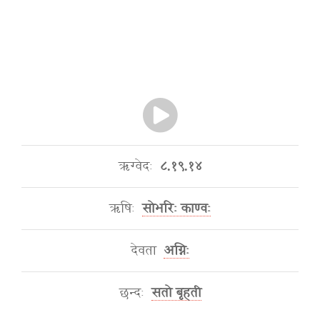
ऋग्वेदः
८.१९.१४
ऋषिः
सोभरिः काण्वः
देवता
अग्निः
छन्दः
सतो बृहती