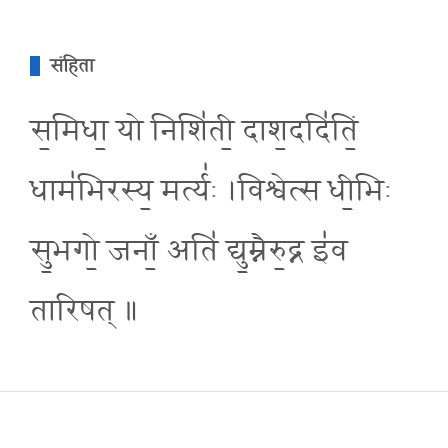
संहिता
स॒मिधा॒ यो निशि॑ती॒ दाश॒ददि॑तिं॒
धाम॑भिरस्य॒ मर्त्य॑ः ।विश्वेत्स धी॒भिः
सु॒भगो॒ जनाँ॒ अति॑ द्यु॒म्नैरु॒द्न इ॑व
तारिषत् ॥