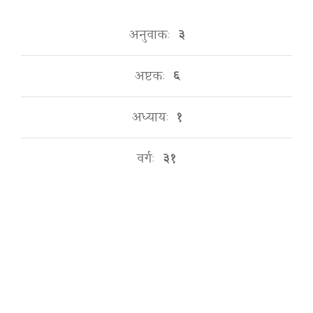
अनुवाकः
३
अष्टकः
६
अध्यायः
१
वर्गः
३१