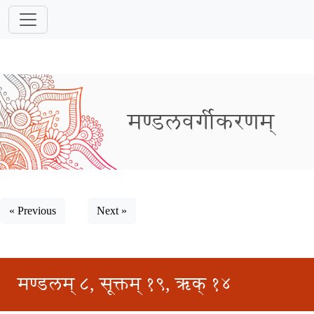
मण्डलवर्गीकरणम्
« Previous
Next »
मण्डलम् ८, सूक्तम् १९, ऋक् १४