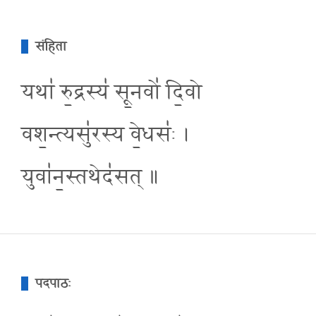
संहिता
यथा॑ रु॒द्रस्य॑ सू॒नवो॑ दि॒वो
वश॒न्त्यसु॑रस्य वे॒धसः॑ ।
युवा॑न॒स्तथेद॑सत् ॥
पदपाठः