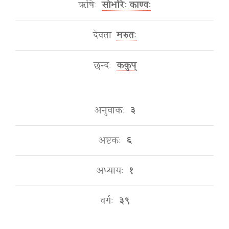
ऋषिः
सोभरिः काण्वः
देवता
मरुतः
छन्दः
ककुप्
अनुवाकः
३
अष्टकः
६
अध्यायः
१
वर्गः
३९