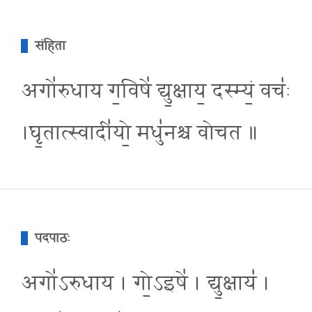
संहिता
अगो॑रुधाय ग॒विषे॑ द्यु॒क्षाय॒ दस्म्यं॒ वचः॑
।घृ॒तात्स्वादी॑यो॒ मधु॑नश्च वोचत ॥
पदपाठः
अगो॑ऽरुधाय । गो॒ऽइषे॑ । द्यु॒क्षाय॑ ।