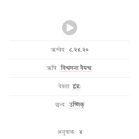
ऋग्वेदः
८.२४.२०
ऋषिः
विश्वमना वैयश्वः
देवता
इंद्रः
छन्दः
उष्णिक्
अनुवाकः
४