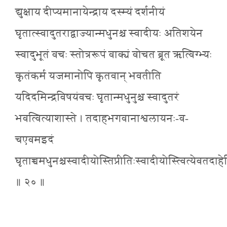
द्युक्षाय दीप्यमानायेन्द्राय दस्म्यं दर्शनीयं
घृतात्स्वादुतराद्वाज्यान्मधुनश्च स्वादीयः अतिशयेन
स्वादुभूतं वचः स्तोत्ररूपं वाक्यं वोचत ब्रूत ऋत्विग्भ्यः
कृतंकर्म यजमानोपि कृतवान् भवतीति
यदिदमिन्द्रविषयंवचः घृतान्मधुनुश्च स्वादुतरं
भवत्वित्याशास्ते । तदाहभगवानाश्वलायनः-व-
चएवमइदं
घृताच्चमधुनश्चस्वादीयोस्तिप्रीतिःस्वादीयोस्त्वित्येवतदाहे
॥ २० ॥