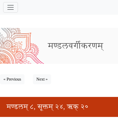
मण्डलवर्गीकरणम्
« Previous
Next »
मण्डलम् ८, सूक्तम् २४, ऋक् २०