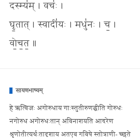
दस्म्य॑म् । वचः॑ ।
घृ॒तात् । स्वादी॑यः । मधु॑नः । च॒ ।
वो॒च॒त॒ ॥
सायणभाष्यम्
हे ऋत्विजः अगोरुधाय गाःस्तुतीरुणद्धीति गोरुधः
नगोरुध अगोरुधःतान् अविनाशयति आदरेण
श्रृणोतीत्यर्थःतादृशाय अतएव गविषे स्तोत्राणी- च्छते