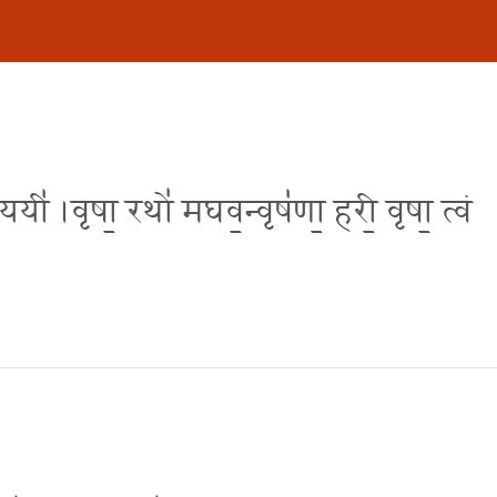
यी॑ ।वृषा॒ रथो॑ मघव॒न्वृष॑णा॒ हरी॒ वृषा॒ त्वं