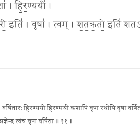
॑ । हि॒र॒ण्ययी॑ ।
री॒ इति॑ । वृषा॑ । त्वम् । श॒त॒क्र॒तो॒ इति॑ शत
र्षितारः हिरण्ययी हिरण्मयी कशापि वृषा रथोपि वृषा वर्षि
ञेन्द्र त्वंच वृषा वर्षिता ॥ ११ ॥