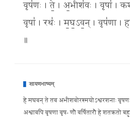
वृष॑णः । ते॒ । अ॒भीश॑वः । वृषा॑ । कशा
वृषा॑ । रथः॑ । म॒घ॒ऽव॒न् । वृष॑णा । ह
॥
सायणभाष्यम्
हे मघवन् ते तव अभीशवोरश्मयोऽश्वरशनाः वृषणः व
अश्वावपि वृषणा वृष- णौ वर्षितारौ हे शतक्रतो बहुप्रज्