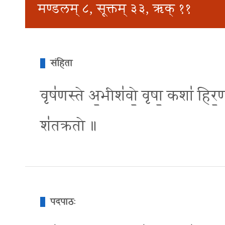
मण्डलम् ८, सूक्तम् ३३, ऋक् ११
संहिता
वृष॑णस्ते अ॒भीश॑वो॒ वृषा॒ कशा॑ हिर॒ण्य
श॑तक्रतो ॥
पदपाठः