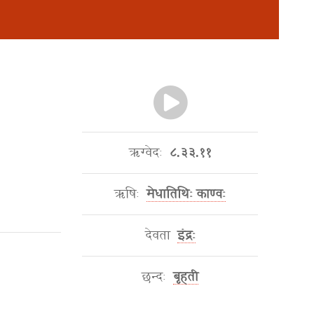
ऋग्वेदः
८.३३.११
ऋषिः
मेधातिथिः काण्वः
देवता
इंद्रः
छन्दः
बृहती