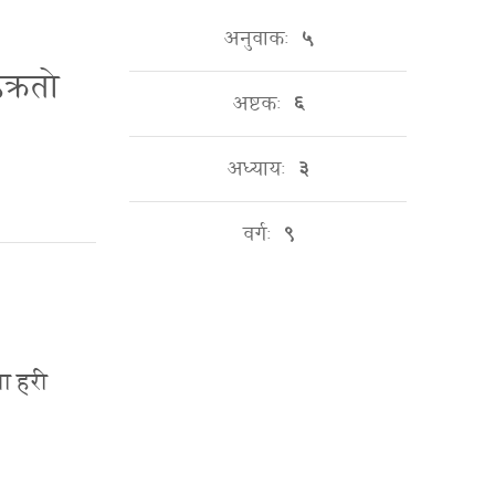
अनुवाकः
५
ऽक्रतो
अष्टकः
६
अध्यायः
३
वर्गः
९
ता हरी