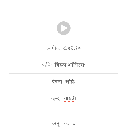
ऋग्वेदः
८.४३.१०
ऋषिः
विरूप आंगिरसः
देवता
अग्निः
छन्दः
गायत्री
अनुवाकः
६