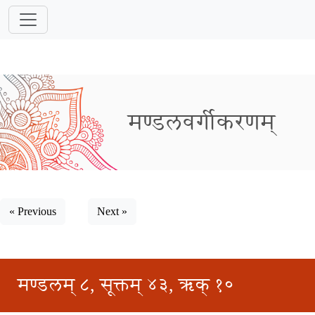
मण्डलवर्गीकरणम्
« Previous
Next »
मण्डलम् ८, सूक्तम् ४३, ऋक् १०