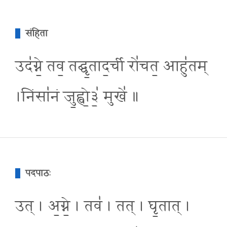
संहिता
उद॑ग्ने॒ तव॒ तद्घृ॒ताद॒र्ची रो॑चत॒ आहु॑तम्
।निंसा॑नं जु॒ह्वो॒३॒॑ मुखे॑ ॥
पदपाठः
उत् । अ॒ग्ने॒ । तव॑ । तत् । घृ॒तात् ।