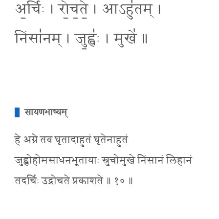
अ॒र्चिः । रो॒च॒ते॒ । आऽहु॑तम् ।
निंसा॑नम् । जु॒ह्वः॑ । मुखे॑ ॥
सायणभाष्यम्
हे अग्ने तव घृतादाहुतं घृतेनाहुतं
जुह्वोहोमसाधनभूतायाः स्रुचोमुखे निंसानं लिहानं
तदर्चिः उद्रोचते प्रकाशते ॥ १० ॥