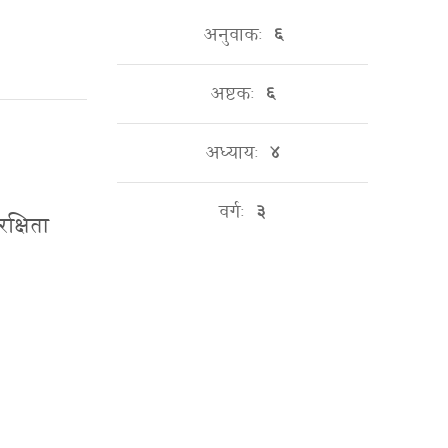
अनुवाकः
६
अष्टकः
६
अध्यायः
४
वर्गः
३
रक्षिता