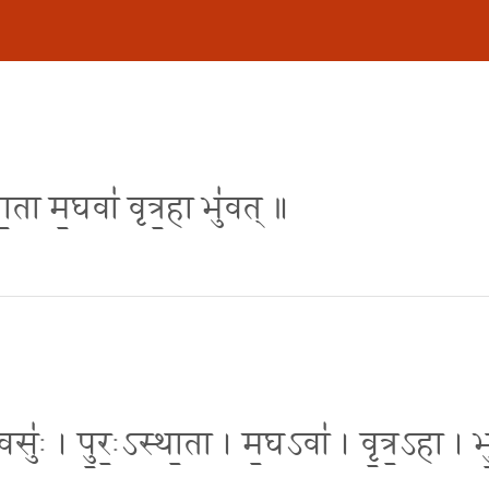
ा॒ता म॒घवा॑ वृत्र॒हा भु॑वत् ॥
सुः॑ । पु॒रः॒ऽस्था॒ता । म॒घऽवा॑ । वृ॒त्र॒ऽहा । भु