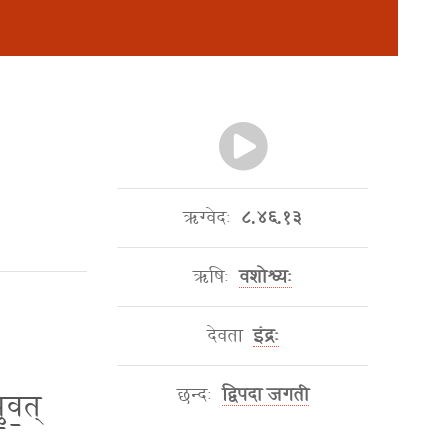
ऋग्वेदः
८.४६.१३
ऋषिः
वशोश्व्यः
देवता
इंद्रः
छन्दः
द्विपदा जगती
॒व॒त्