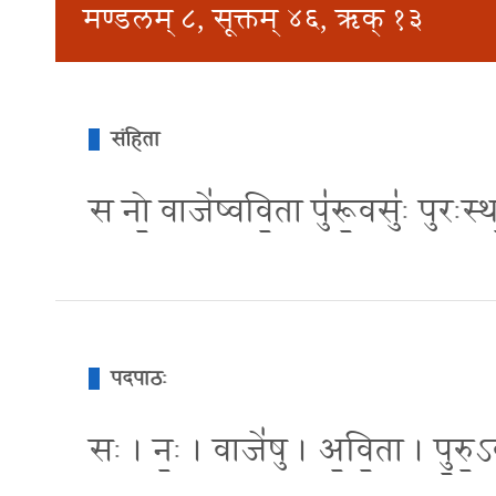
मण्डलम् ८, सूक्तम् ४६, ऋक् १३
संहिता
स नो॒ वाजे॑ष्ववि॒ता पु॑रू॒वसु॑ः पुरःस्थ
पदपाठः
सः । नः॒ । वाजे॑षु । अ॒वि॒ता । पु॒रु॒ऽव