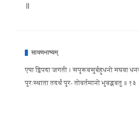
॥
सायणभाष्यम्
एषा द्विपदा जगती । सपुरूवसुर्बहुधनो मघवा धनवान् व
पुरःस्थाता तदर्थं पुर- तोवर्तमानो भुवद्भवतु ॥ १३