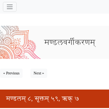
मण्डलवर्गीकरणम्
« Previous
Next »
मण्डलम् ८, सूक्तम् ५९, ऋक् ७