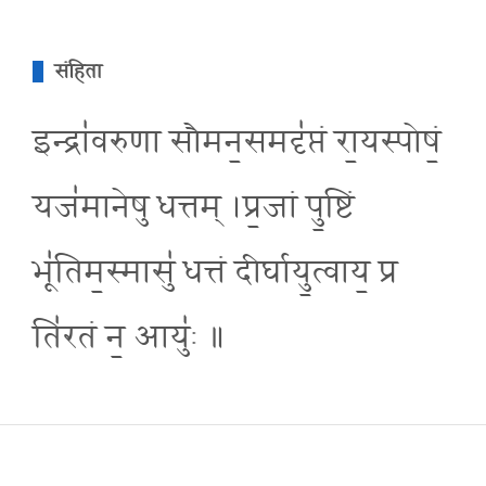
संहिता
इन्द्रा॑वरुणा सौमन॒समदृ॑प्तं रा॒यस्पोषं॒
यज॑मानेषु धत्तम् ।प्र॒जां पु॒ष्टिं
भू॑तिम॒स्मासु॑ धत्तं दीर्घायु॒त्वाय॒ प्र
ति॑रतं न॒ आयु॑ः ॥