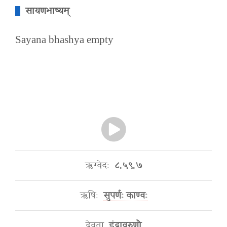
सायणभाष्यम्
Sayana bhashya empty
ऋग्वेदः
८.५९.७
ऋषिः
सुपर्णः काण्वः
देवता
इंद्रावरुणौ