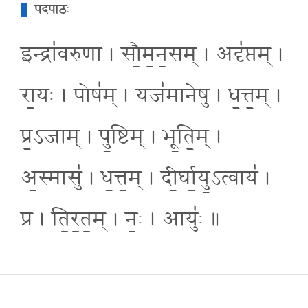
पदपाठः
इन्द्रा॑वरुणा । सौ॒म॒न॒सम् । अदृ॑प्तम् ।
रा॒यः । पोष॑म् । यज॑मानेषु । ध॒त्त॒म् ।
प्र॒ऽजाम् । पु॒ष्टिम् । भू॒ति॒म् ।
अ॒स्मासु॑ । ध॒त्त॒म् । दी॒र्घा॒यु॒ऽत्वाय॑ ।
प्र । ति॒र॒त॒म् । नः॒ । आयुः॑ ॥