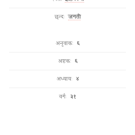
छन्दः
जगती
अनुवाकः
६
अष्टकः
६
अध्यायः
४
वर्गः
३१