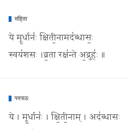
संहिता
ये मू॒र्धानः॑ क्षिती॒नामद॑ब्धास॒ः
स्वय॑शसः ।व्र॒ता रक्ष॑न्ते अ॒द्रुहः॑ ॥
पदपाठः
ये । मू॒र्धानः॑ । क्षि॒ती॒नाम् । अद॑ब्धासः