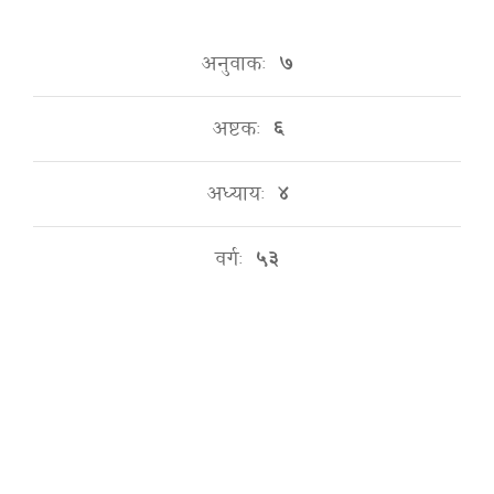
अनुवाकः
७
अष्टकः
६
अध्यायः
४
वर्गः
५३