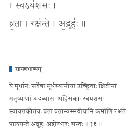
। स्वऽय॑शसः ।
व्र॒ता । रक्ष॑न्ते । अ॒द्रुहः॑ ॥
सायणभाष्यम्
ये मूर्धानः सर्वेषा मूर्धस्थानीया उच्छ्रिताः क्षितीनां
मनुष्याणां अदब्धासः अहिंसकाः स्वयशसः
स्वायत्तकीर्तयः व्रता व्रतान्यस्मदीयानि कर्माणि रक्षंते
पालयन्ते अद्रुहः अद्रोग्धारः सन्तः ॥ १३ ॥