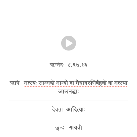
ऋग्वेदः
८.६७.१३
ऋषिः
मत्स्यः साम्मदो मान्यो वा मैत्रावरुणिर्बहवो वा मत्स्या
जालनद्धाः
देवता
आदित्याः
छन्दः
गायत्री