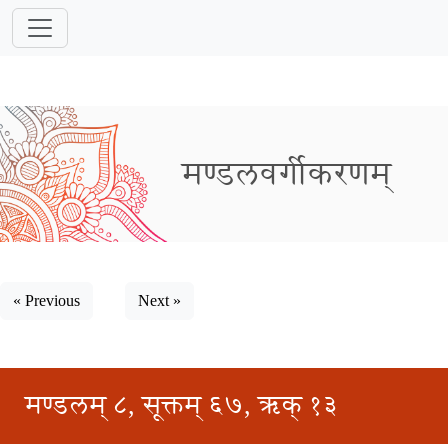
मण्डलवर्गीकरणम्
« Previous
Next »
मण्डलम् ८, सूक्तम् ६७, ऋक् १३