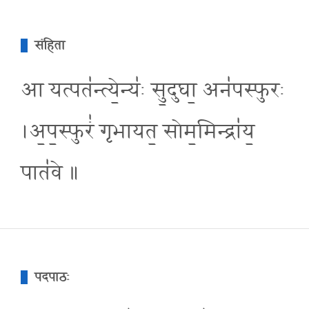
संहिता
आ यत्पत॑न्त्ये॒न्य॑ः सु॒दुघा॒ अन॑पस्फुरः
।अ॒प॒स्फुरं॑ गृभायत॒ सोम॒मिन्द्रा॑य॒
पात॑वे ॥
पदपाठः