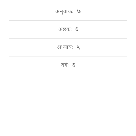
अनुवाकः
७
अष्टकः
६
अध्यायः
५
वर्गः
६