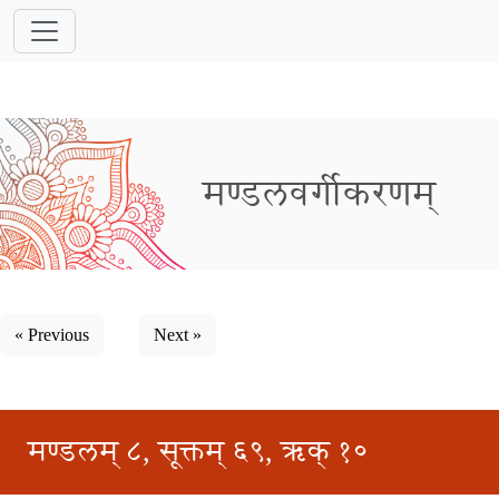
मण्डलवर्गीकरणम्
« Previous
Next »
मण्डलम् ८, सूक्तम् ६९, ऋक् १०