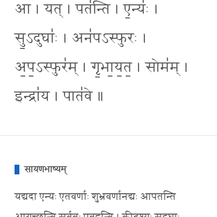
आ । यत् । पत॑न्ति । ए॒न्यः॑ ।
सु॒ऽदुघाः॑ । अन॑पऽस्फुरः ।
अ॒प॒ऽस्फुर॑म् । गृ॒भा॒य॒त॒ । सोम॑म् ।
इन्द्रा॑य । पात॑वे ॥
सायणभाष्यम्
यद्यदा एन्यः एतवर्णाः शुभ्रवर्णानद्यः आपतन्ति