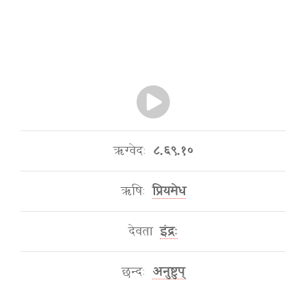
ऋग्वेदः
८.६९.१०
ऋषिः
प्रियमेध
देवता
इंद्रः
छन्दः
अनुष्टुप्