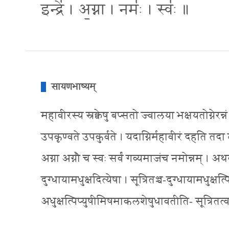
इन्द्रे॑ । अ॒ग्ना । नमः॑ । स्वः॑ ॥
सायणभाष्यम्
महावीरस्य स्रक्वेषु बप्सतो ज्वालया भक्षयतोग्नेरन्नं ध
उपकृण्वते उपकुर्वते । यदाग्निर्महावीरं दहति तदा त
अग्ना अग्नौ च स्वः सर्वं गव्यमाजंच नमोन्नम् । अथवा
दुग्धायामधुक्षदित्येषा । सूत्रितञ्च-दुग्धायामधुक्षत्पि
अधुक्षत्पिप्युषीमिषमाकलशेषुधावतीति- सूत्रितत्व