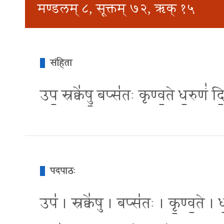
मण्डलम् ८, सूक्तम् ७२, ऋक् १५
संहिता
उप॒ स्रक्वे॑षु॒ बप्स॑तः कृण्व॒ते ध॒रुणं॑ दि
पदपाठः
उप॑ । स्रक्वे॑षु । बप्स॑तः । कृ॒ण्व॒ते ।