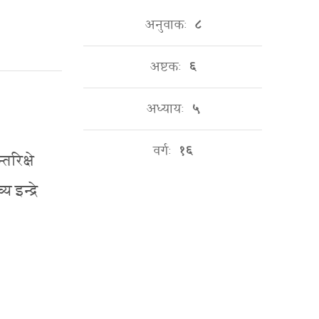
अनुवाकः
८
अष्टकः
६
अध्यायः
५
वर्गः
१६
तरिक्षे
 इन्द्रे