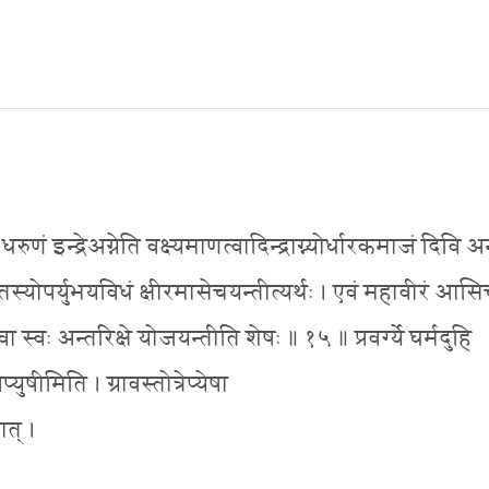
रुणं इन्द्रेअग्नेति वक्ष्यमाणत्वादिन्द्राग्न्योर्धारकमाजं दिवि अन्
स्योपर्युभयविधं क्षीरमासेचयन्तीत्यर्थः । एवं महावीरं आसिच्य
 स्वः अन्तरिक्षे योजयन्तीति शेषः ॥ १५ ॥ प्रवर्ग्ये घर्मदुहि
प्युषीमिति । ग्रावस्तोत्रेप्येषा
ात् ।