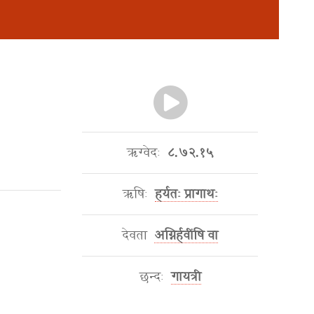
ऋग्वेदः
८.७२.१५
ऋषिः
हर्यतः प्रागाथः
देवता
अग्निर्हवींषि वा
छन्दः
गायत्री