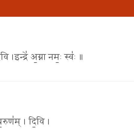
॒वि ।इन्द्रे॑ अ॒ग्ना नम॒ः स्व॑ः ॥
 ध॒रुण॑म् । दि॒वि ।