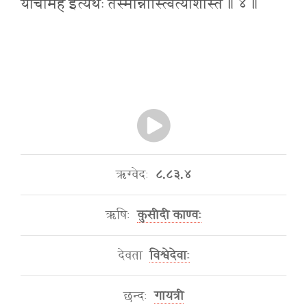
याचामहे इत्यर्थः तस्मान्नोस्त्वित्याशास्ते ॥ ४ ॥
ऋग्वेदः
८.८३.४
ऋषिः
कुसीदी काण्वः
देवता
विश्वेदेवाः
छन्दः
गायत्री