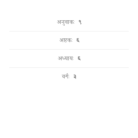
अनुवाकः
९
अष्टकः
६
अध्यायः
६
वर्गः
३