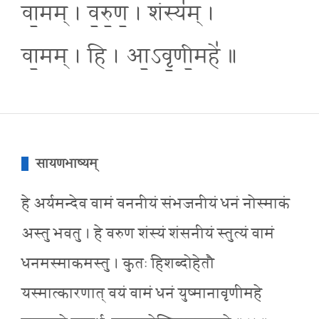
वा॒मम् । व॒रु॒ण॒ । शंस्य॑म् ।
वा॒मम् । हि । आ॒ऽवृ॒णी॒महे॑ ॥
सायणभाष्यम्
हे अर्यमन्देव वामं वननीयं संभजनीयं धनं नोस्माकं
अस्तु भवतु । हे वरुण शंस्यं शंसनीयं स्तुत्यं वामं
धनमस्माकमस्तु । कुतः हिशब्दोहेतौ
यस्मात्कारणात् वयं वामं धनं युष्मानावृणीमहे