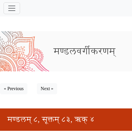
मण्डलवर्गीकरणम्
« Previous
Next »
मण्डलम् ८, सूक्तम् ८३, ऋक् ४