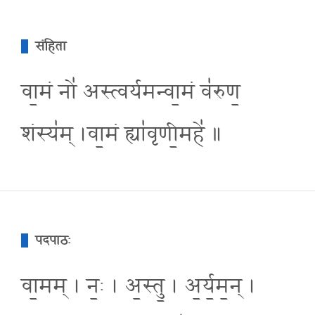
संहिता
वा॒मं नो॑ अस्त्वर्यमन्वा॒मं व॑रुण॒
शंस्य॑म् ।वा॒मं ह्या॑वृणी॒महे॑ ॥
पदपाठः
वा॒मम् । नः॒ । अ॒स्तु॒ । अ॒र्य॒म॒न् ।