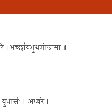
॑ अध्व॒रे ।अच्छा॑वभृ॒थमोज॑सा ॥
 । वृ॒धासः॑ । अ॒ध्व॒रे ।