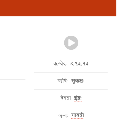
ऋग्वेदः
८.९३.२३
ऋषिः
सुकक्षः
देवता
इंद्रः
छन्दः
गायत्री