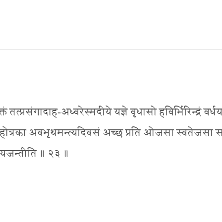
तत्प्रसंगादाह-अध्वरेस्मदीये यज्ञे वृधासो हविर्भिरिन्द्रं वर्धय
त्राः होत्रका अवभृथमन्त्यदिवसं अच्छ प्रति ओजसा स्वतेजसा 
का यजन्तीति ॥ २३ ॥