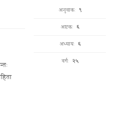
अनुवाकः
९
अष्टकः
६
अध्यायः
६
वर्गः
२५
न्तः
सहिता