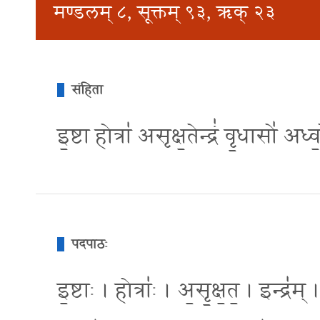
मण्डलम् ८, सूक्तम् ९३, ऋक् २३
संहिता
इ॒ष्टा होत्रा॑ असृक्ष॒तेन्द्रं॑ वृ॒धासो
पदपाठः
इ॒ष्टाः । होत्राः॑ । अ॒सृ॒क्ष॒त॒ । इन्द्र॑म्